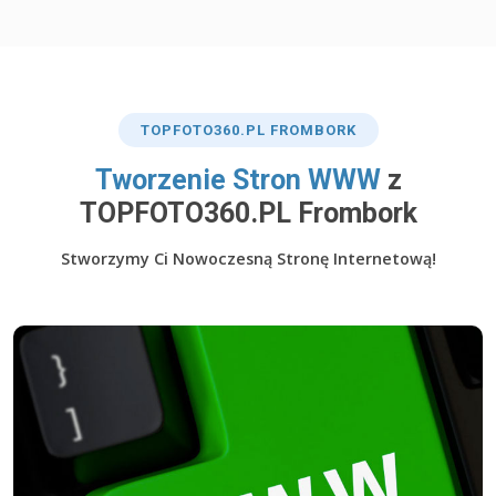
TOP
FOTO360
.PL FROMBORK
​Tworzenie Stron WWW
z
TOPFOTO360.PL Frombork
Stworzymy Ci Nowoczesną Stronę Internetową!