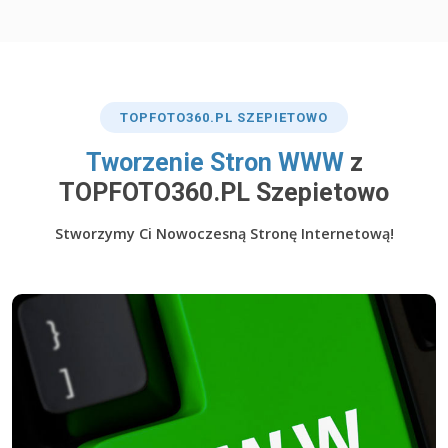
TOP
FOTO360
.PL SZEPIETOWO
​Tworzenie Stron WWW
z
TOPFOTO360.PL Szepietowo
Stworzymy Ci Nowoczesną Stronę Internetową!