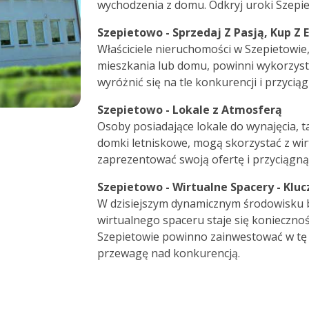
wychodzenia z domu. Odkryj uroki Szepiet
Szepietowo - Sprzedaj Z Pasją, Kup Z
Właściciele nieruchomości w Szepietowie
mieszkania lub domu, powinni wykorzyst
wyróżnić się na tle konkurencji i przyc
Szepietowo - Lokale z Atmosferą
Osoby posiadające lokale do wynajęcia, t
domki letniskowe, mogą skorzystać z wi
zaprezentować swoją ofertę i przyciągn
Szepietowo - Wirtualne Spacery - Klu
W dzisiejszym dynamicznym środowisku 
wirtualnego spaceru staje się koniecznoś
Szepietowie powinno zainwestować w tę 
przewagę nad konkurencją.