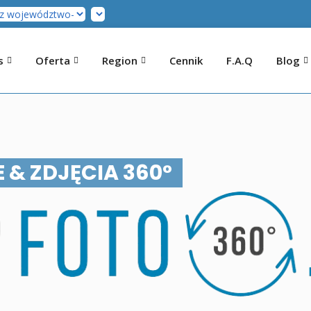
s
Oferta
Region
Cennik
F.A.Q
Blog
 & ZDJĘCIA 360°