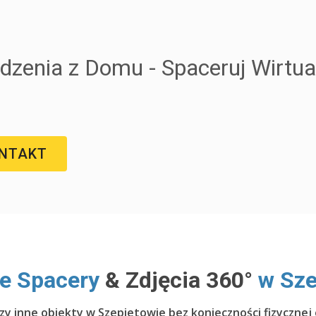
dzenia z Domu - Spaceruj Wirtua
NTAKT
ne Spacery
& Zdjęcia 360°
w Sze
czy inne obiekty w Szepietowie bez konieczności fizycznej