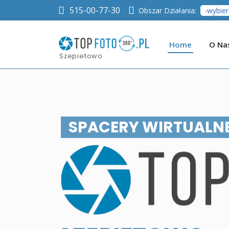
515-00-77-30
Obszar Działania:
Home
O Na
Szepietowo
SPACERY WIRTUALNE