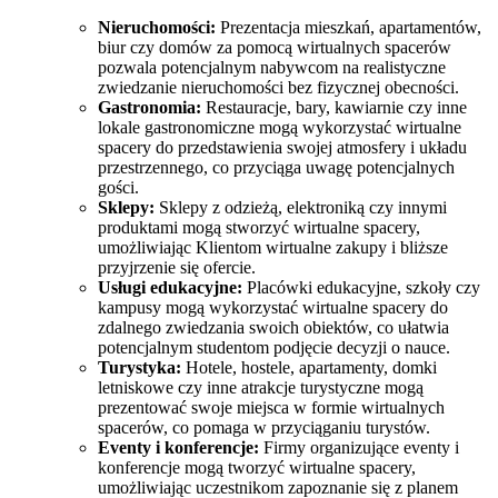
Nieruchomości:
Prezentacja mieszkań, apartamentów,
biur czy domów za pomocą wirtualnych spacerów
pozwala potencjalnym nabywcom na realistyczne
zwiedzanie nieruchomości bez fizycznej obecności.
Gastronomia:
Restauracje, bary, kawiarnie czy inne
lokale gastronomiczne mogą wykorzystać wirtualne
spacery do przedstawienia swojej atmosfery i układu
przestrzennego, co przyciąga uwagę potencjalnych
gości.
Sklepy:
Sklepy z odzieżą, elektroniką czy innymi
produktami mogą stworzyć wirtualne spacery,
umożliwiając Klientom wirtualne zakupy i bliższe
przyjrzenie się ofercie.
Usługi edukacyjne:
Placówki edukacyjne, szkoły czy
kampusy mogą wykorzystać wirtualne spacery do
zdalnego zwiedzania swoich obiektów, co ułatwia
potencjalnym studentom podjęcie decyzji o nauce.
Turystyka:
Hotele, hostele, apartamenty, domki
letniskowe czy inne atrakcje turystyczne mogą
prezentować swoje miejsca w formie wirtualnych
spacerów, co pomaga w przyciąganiu turystów.
Eventy i konferencje:
Firmy organizujące eventy i
konferencje mogą tworzyć wirtualne spacery,
umożliwiając uczestnikom zapoznanie się z planem