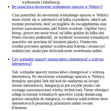
wydarzenia i lokalizacją.
Ile czasu trwa stworzenie wirtualnego spaceru w Nidzicy?
Czas potrzebny do stworzenia wirtualnego spaceru w Nidzicy
może różnić się w zależności od kilku czynników, takich jak
rozmiar przestrzeni, ilość szczegółów do uwzględnienia oraz
poziom zaawansowania, jaki Klient oczekuje. Ogólnie rzecz
biorąc, proces ten może trwać od kilku godzin do kilku dni.
Warto również podkreślić, że szybkość tworzenia wirtualnych
spacerów nie powinna iść kosztem jakości. Ostateczny
rezultat powinien spełniać oczekiwania Klienta i dostarczyć
realistyczne, atrakcyjne doświadczenie zwiedzania online.
Czy wirtualne spacery można łatwo zintegrować z witryną
internetową?
Tak, wirtualne spacery można łatwo zintegrować z witryną
internetową. Po stworzeniu wirtualnego spaceru w Nidzicy,
dostajesz specjalny link lub kod do osadzenia na swojej
stronie internetowej. Integracja ta jest zwykle prosta i nie
wymaga zaawansowanej wiedzy technicznej. Firmy oferujące
usługi tworzenia wirtualnych spacerów często dostarczają
gotowe narzędzia do integracji, co ułatwia właścicielom stron
internetowych prezentację przestrzeni online swoim
Klientom.