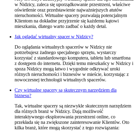
w Nidzicy, zaleca się uporządkowanie przestrzeni, właściwe
oświetlenie oraz przedstawienie najważniejszych atutów
nieruchomości. Wirtualne spacery pozwalają potencjalnym
Klientom na dokładne przyjrzenie się każdemu kątowi
mieszkania, dlatego warto zadbać o każdy detal.
Jak oglądać wirtualny spacer w Nidzicy?
Do oglądania wirtualnych spacerów w Nidzicy nie
potrzebujesz żadnego specjalnego sprzętu, wystarczy
korzystać z standardowego komputera, tabletu lub smartfona
z dostępem do internetu. Dzięki temu mieszkańcy w Nidzicy i
spoza Nidzicy mogą łatwo i wygodnie odkrywać uroki
różnych nieruchomości i biznesów w mieście, korzystając z
nowoczesnej technologii wirtualnych spacerów.
Czy wirtualne spacery są skutecznym narzędziem dla
biznesu?
Tak, wirtualne spacery są niezwykle skutecznym narzędziem
dla różnych branż w Nidzicy. Dają możliwość
interaktywnego eksplorowania przestrzeni online, co
przekłada się na zwiększone zainteresowanie Klientów. Oto
kilka branż, które mogą skorzystać z tego rozwiązania: