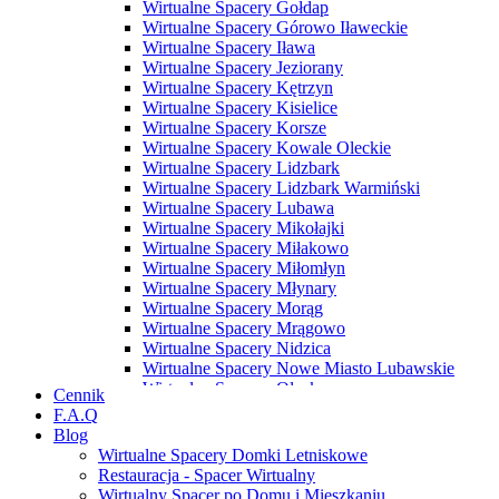
Wirtualne Spacery Gołdap
Wirtualne Spacery Górowo Iławeckie
Wirtualne Spacery Iława
Wirtualne Spacery Jeziorany
Wirtualne Spacery Kętrzyn
Wirtualne Spacery Kisielice
Wirtualne Spacery Korsze
Wirtualne Spacery Kowale Oleckie
Wirtualne Spacery Lidzbark
Wirtualne Spacery Lidzbark Warmiński
Wirtualne Spacery Lubawa
Wirtualne Spacery Mikołajki
Wirtualne Spacery Miłakowo
Wirtualne Spacery Miłomłyn
Wirtualne Spacery Młynary
Wirtualne Spacery Morąg
Wirtualne Spacery Mrągowo
Wirtualne Spacery Nidzica
Wirtualne Spacery Nowe Miasto Lubawskie
Wirtualne Spacery Olecko
Cennik
Wirtualne Spacery Olsztyn
F.A.Q
Wirtualne Spacery Olsztynek
Blog
Wirtualne Spacery Orneta
Wirtualne Spacery Domki Letniskowe
Wirtualne Spacery Orzysz
Restauracja - Spacer Wirtualny
Wirtualne Spacery Ostróda
Wirtualny Spacer po Domu i Mieszkaniu