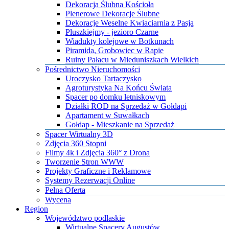
Dekoracja Ślubna Kościoła
Plenerowe Dekoracje Ślubne
Dekoracje Weselne Kwiaciarnia z Pasją
Pluszkiejmy - jezioro Czarne
Wiadukty kolejowe w Botkunach
Piramida, Grobowiec w Rapie
Ruiny Pałacu w Mieduniszkach Wielkich
Pośrednictwo Nieruchomości
Uroczysko Tartaczysko
Agroturystyka Na Końcu Świata
Spacer po domku letniskowym
Działki ROD na Sprzedaż w Gołdapi
Apartament w Suwałkach
Gołdap - Mieszkanie na Sprzedaż
​Spacer Wirtualny 3D
​Zdjęcia 360 Stopni
​Filmy 4k i Zdjęcia 360° z Drona
​Tworzenie Stron WWW
​Projekty Graficzne i Reklamowe
​Systemy Rezerwacji Online
Pełna Oferta
Wycena
Region
Województwo podlaskie
Wirtualne Spacery Augustów