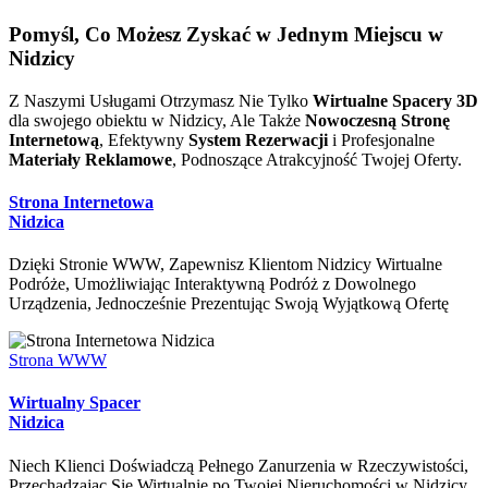
Pomyśl, Co
Możesz Zyskać
w Jednym Miejscu w
Nidzicy
Z Naszymi Usługami Otrzymasz Nie Tylko
Wirtualne Spacery 3D
dla swojego obiektu w Nidzicy, Ale Także
Nowoczesną Stronę
Internetową
, Efektywny
System Rezerwacji
i Profesjonalne
Materiały Reklamowe
, Podnoszące Atrakcyjność Twojej Oferty.
Strona Internetowa
Nidzica
Dzięki Stronie WWW, Zapewnisz Klientom Nidzicy Wirtualne
Podróże, Umożliwiając Interaktywną Podróż z Dowolnego
Urządzenia, Jednocześnie Prezentując Swoją Wyjątkową Ofertę
Strona WWW
Wirtualny Spacer
Nidzica
Niech Klienci Doświadczą Pełnego Zanurzenia w Rzeczywistości,
Przechadzając Się Wirtualnie po Twojej Nieruchomości w Nidzicy,