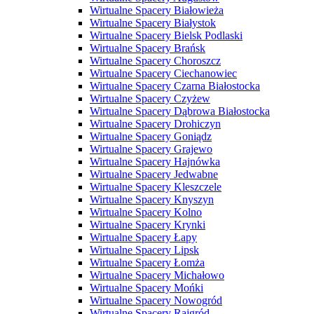
Wirtualne Spacery Białowieża
Wirtualne Spacery Białystok
Wirtualne Spacery Bielsk Podlaski
Wirtualne Spacery Brańsk
Wirtualne Spacery Choroszcz
Wirtualne Spacery Ciechanowiec
Wirtualne Spacery Czarna Białostocka
Wirtualne Spacery Czyżew
Wirtualne Spacery Dąbrowa Białostocka
Wirtualne Spacery Drohiczyn
Wirtualne Spacery Goniądz
Wirtualne Spacery Grajewo
Wirtualne Spacery Hajnówka
Wirtualne Spacery Jedwabne
Wirtualne Spacery Kleszczele
Wirtualne Spacery Knyszyn
Wirtualne Spacery Kolno
Wirtualne Spacery Krynki
Wirtualne Spacery Łapy
Wirtualne Spacery Lipsk
Wirtualne Spacery Łomża
Wirtualne Spacery Michałowo
Wirtualne Spacery Mońki
Wirtualne Spacery Nowogród
Wirtualne Spacery Rajgród