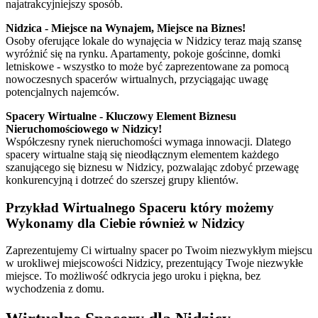
najatrakcyjniejszy sposób.
Nidzica - Miejsce na Wynajem, Miejsce na Biznes!
Osoby oferujące lokale do wynajęcia w Nidzicy teraz mają szansę
wyróżnić się na rynku. Apartamenty, pokoje gościnne, domki
letniskowe - wszystko to może być zaprezentowane za pomocą
nowoczesnych spacerów wirtualnych, przyciągając uwagę
potencjalnych najemców.
Spacery Wirtualne - Kluczowy Element Biznesu
Nieruchomościowego w Nidzicy!
Współczesny rynek nieruchomości wymaga innowacji. Dlatego
spacery wirtualne stają się nieodłącznym elementem każdego
szanującego się biznesu w Nidzicy, pozwalając zdobyć przewagę
konkurencyjną i dotrzeć do szerszej grupy klientów.
Przykład
Wirtualnego Spaceru
który możemy
Wykonamy dla Ciebie również w Nidzicy
Zaprezentujemy Ci wirtualny spacer po Twoim niezwykłym miejscu
w urokliwej miejscowości Nidzicy, prezentujący Twoje niezwykłe
miejsce. To możliwość odkrycia jego uroku i piękna, bez
wychodzenia z domu.