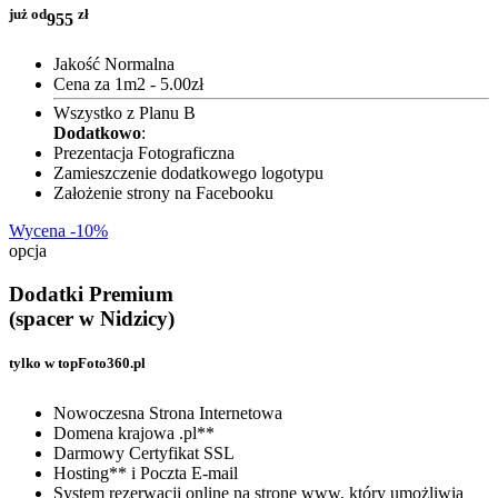
już od
zł
955
Jakość Normalna
Cena za 1m2 - 5.00zł
Wszystko z Planu B
Dodatkowo
:
Prezentacja Fotograficzna
Zamieszczenie dodatkowego logotypu
Założenie strony na Facebooku
Wycena -10%
opcja
Dodatki Premium
(spacer w Nidzicy)
tylko w topFoto360.pl
Nowoczesna Strona Internetowa
Domena krajowa .pl**
Darmowy Certyfikat SSL
Hosting** i Poczta E-mail
System rezerwacji online na stronę www, który umożliwia