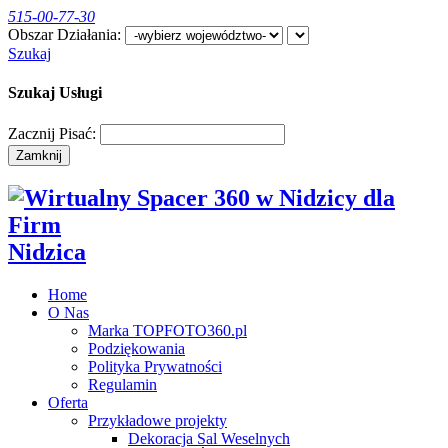
515-00-77-30
Obszar Działania:
Szukaj
Szukaj Usługi
Zacznij Pisać:
Zamknij
Nidzica
Home
O Nas
Marka TOPFOTO360.pl
Podziękowania
Polityka Prywatności
Regulamin
Oferta
Przykładowe projekty
Dekoracja Sal Weselnych