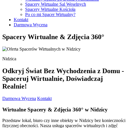
Wirtualne Spacery Pasłęk
Spacery Wirtualne Sal Weselnych
Wirtualne Spacery Pasym
Spacery Wirtualne Kościoła
Wirtualne Spacery Pieniężno
Po co mi Spacer Wirtualny?
Wirtualne Spacery Pisz
Kontakt
Wirtualne Spacery Reszel
Darmowa Wycena
Wirtualne Spacery Ruciane-Nida
Wirtualne Spacery Ryn
Spacery Wirtualne & Zdjęcia 360°
Wirtualne Spacery Sępopol
Wirtualne Spacery Susz
Wirtualne Spacery Szczytno
Wirtualne Spacery Tolkmicko
Nidzica
Wirtualne Spacery Węgorzewo
Wirtualne Spacery Wielbark
Wirtualne Spacery Zalewo
Odkryj Świat Bez Wychodzenia z Domu -
Spaceruj Wirtualnie, Doświadczaj
Realnie!
Darmowa Wycena
Kontakt
Wirtualne Spacery
& Zdjęcia 360°
w Nidzicy
Przedstaw lokal, biuro czy inne obiekty w Nidzicy bez konieczności
fizycznej obecności. Nasza usługa spacerów wirtualnych i zdjęć