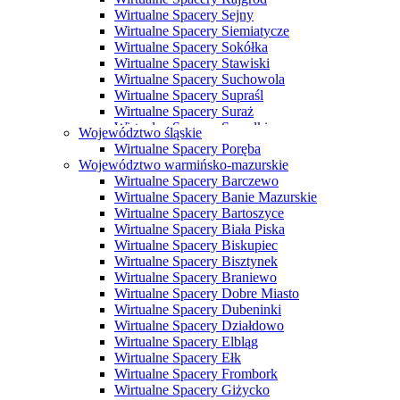
Wirtualne Spacery Sejny
Wirtualne Spacery Siemiatycze
Wirtualne Spacery Sokółka
Wirtualne Spacery Stawiski
Wirtualne Spacery Suchowola
Wirtualne Spacery Supraśl
Wirtualne Spacery Suraż
Wirtualne Spacery Suwałki
Województwo śląskie
Wirtualne Spacery Szczuczyn
Wirtualne Spacery Poręba
Wirtualne Spacery Szepietowo
Województwo warmińsko-mazurskie
Wirtualne Spacery Tykocin
Wirtualne Spacery Barczewo
Wirtualne Spacery Wasilków
Wirtualne Spacery Banie Mazurskie
Wirtualne Spacery Wysokie Mazowieckie
Wirtualne Spacery Bartoszyce
Wirtualne Spacery Zabłudów
Wirtualne Spacery Biała Piska
Wirtualne Spacery Zambrów
Wirtualne Spacery Biskupiec
Wirtualne Spacery Bisztynek
Wirtualne Spacery Braniewo
Wirtualne Spacery Dobre Miasto
Wirtualne Spacery Dubeninki
Wirtualne Spacery Działdowo
Wirtualne Spacery Elbląg
Wirtualne Spacery Ełk
Wirtualne Spacery Frombork
Wirtualne Spacery Giżycko