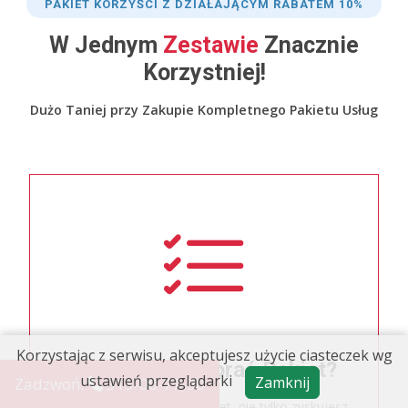
PAKIET KORZYŚCI Z DZIAŁAJĄCYM RABATEM 10%
W Jednym
Zestawie
Znacznie
Korzystniej!
Dużo Taniej przy Zakupie Kompletnego Pakietu Usług
Korzystając z serwisu, akceptujesz użycie ciasteczek wg
Czy Warto Wybrać Pakiet?
ustawień przeglądarki
Zamknij
Zadzwoń:
515-00-77-30
Decydując się na nasz Pakiet, nie tylko zyskujesz