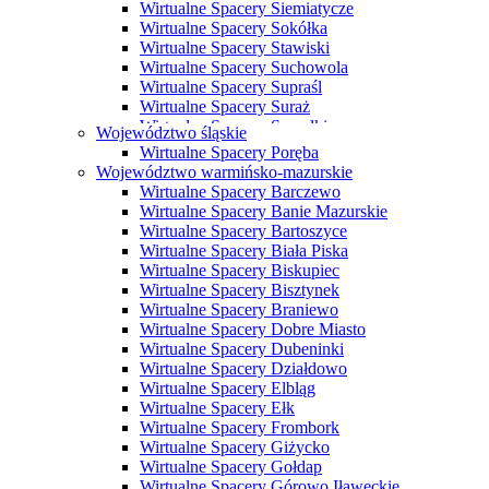
Wirtualne Spacery Siemiatycze
Wirtualne Spacery Sokółka
Wirtualne Spacery Stawiski
Wirtualne Spacery Suchowola
Wirtualne Spacery Supraśl
Wirtualne Spacery Suraż
Wirtualne Spacery Suwałki
Województwo śląskie
Wirtualne Spacery Szczuczyn
Wirtualne Spacery Poręba
Wirtualne Spacery Szepietowo
Województwo warmińsko-mazurskie
Wirtualne Spacery Tykocin
Wirtualne Spacery Barczewo
Wirtualne Spacery Wasilków
Wirtualne Spacery Banie Mazurskie
Wirtualne Spacery Wysokie Mazowieckie
Wirtualne Spacery Bartoszyce
Wirtualne Spacery Zabłudów
Wirtualne Spacery Biała Piska
Wirtualne Spacery Zambrów
Wirtualne Spacery Biskupiec
Wirtualne Spacery Bisztynek
Wirtualne Spacery Braniewo
Wirtualne Spacery Dobre Miasto
Wirtualne Spacery Dubeninki
Wirtualne Spacery Działdowo
Wirtualne Spacery Elbląg
Wirtualne Spacery Ełk
Wirtualne Spacery Frombork
Wirtualne Spacery Giżycko
Wirtualne Spacery Gołdap
Wirtualne Spacery Górowo Iławeckie