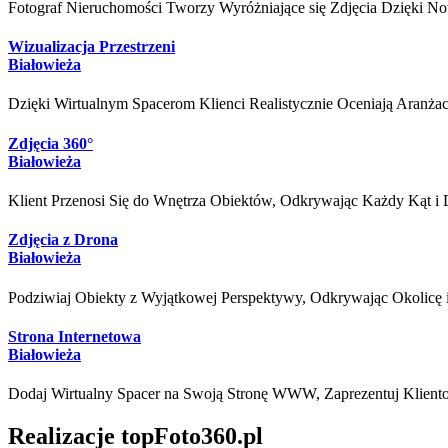
Fotograf Nieruchomości Tworzy Wyróżniające się Zdjęcia Dzięki No
Wizualizacja Przestrzeni
Białowieża
Dzięki Wirtualnym Spacerom Klienci Realistycznie Oceniają Aranża
Zdjęcia 360°
Białowieża
Klient Przenosi Się do Wnętrza Obiektów, Odkrywając Każdy Kąt i D
Zdjęcia z Drona
Białowieża
Podziwiaj Obiekty z Wyjątkowej Perspektywy, Odkrywając Okolicę i
Strona Internetowa
Białowieża
Dodaj Wirtualny Spacer na Swoją Stronę WWW, Zaprezentuj Kliento
Realizacje topFoto360.pl