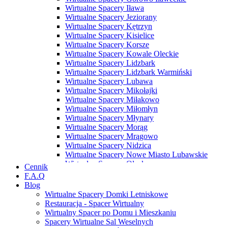
Wirtualne Spacery Iława
Wirtualne Spacery Jeziorany
Wirtualne Spacery Kętrzyn
Wirtualne Spacery Kisielice
Wirtualne Spacery Korsze
Wirtualne Spacery Kowale Oleckie
Wirtualne Spacery Lidzbark
Wirtualne Spacery Lidzbark Warmiński
Wirtualne Spacery Lubawa
Wirtualne Spacery Mikołajki
Wirtualne Spacery Miłakowo
Wirtualne Spacery Miłomłyn
Wirtualne Spacery Młynary
Wirtualne Spacery Morąg
Wirtualne Spacery Mrągowo
Wirtualne Spacery Nidzica
Wirtualne Spacery Nowe Miasto Lubawskie
Wirtualne Spacery Olecko
Cennik
Wirtualne Spacery Olsztyn
F.A.Q
Wirtualne Spacery Olsztynek
Blog
Wirtualne Spacery Orneta
Wirtualne Spacery Domki Letniskowe
Wirtualne Spacery Orzysz
Restauracja - Spacer Wirtualny
Wirtualne Spacery Ostróda
Wirtualny Spacer po Domu i Mieszkaniu
Wirtualne Spacery Pasłęk
Spacery Wirtualne Sal Weselnych
Wirtualne Spacery Pasym