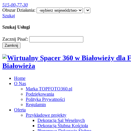
515-00-77-30
Obszar Działania:
Szukaj
Szukaj Usługi
Zacznij Pisać:
Zamknij
Białowieża
Home
O Nas
Marka TOPFOTO360.pl
Podziękowania
Polityka Prywatności
Regulamin
Oferta
Przykładowe projekty
Dekoracja Sal Weselnych
Dekoracja Ślubna Kościoła
Plenerowe Dekoracje Ślubne