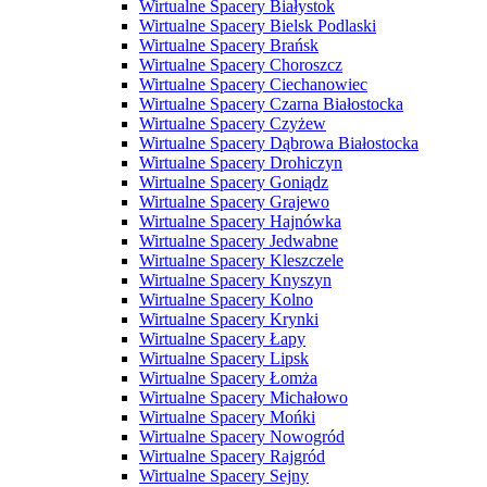
Wirtualne Spacery Białystok
Wirtualne Spacery Bielsk Podlaski
Wirtualne Spacery Brańsk
Wirtualne Spacery Choroszcz
Wirtualne Spacery Ciechanowiec
Wirtualne Spacery Czarna Białostocka
Wirtualne Spacery Czyżew
Wirtualne Spacery Dąbrowa Białostocka
Wirtualne Spacery Drohiczyn
Wirtualne Spacery Goniądz
Wirtualne Spacery Grajewo
Wirtualne Spacery Hajnówka
Wirtualne Spacery Jedwabne
Wirtualne Spacery Kleszczele
Wirtualne Spacery Knyszyn
Wirtualne Spacery Kolno
Wirtualne Spacery Krynki
Wirtualne Spacery Łapy
Wirtualne Spacery Lipsk
Wirtualne Spacery Łomża
Wirtualne Spacery Michałowo
Wirtualne Spacery Mońki
Wirtualne Spacery Nowogród
Wirtualne Spacery Rajgród
Wirtualne Spacery Sejny