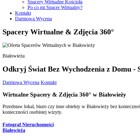
Spacery Wirtualne Kościoła
Wirtualne Spacery Pieniężno
Po co mi Spacer Wirtualny?
Wirtualne Spacery Pisz
Kontakt
Wirtualne Spacery Reszel
Darmowa Wycena
Wirtualne Spacery Ruciane-Nida
Wirtualne Spacery Ryn
Spacery Wirtualne & Zdjęcia 360°
Wirtualne Spacery Sępopol
Wirtualne Spacery Susz
Wirtualne Spacery Szczytno
Wirtualne Spacery Tolkmicko
Białowieża
Wirtualne Spacery Węgorzewo
Wirtualne Spacery Wielbark
Wirtualne Spacery Zalewo
Odkryj Świat Bez Wychodzenia z Domu - S
Darmowa Wycena
Kontakt
Wirtualne Spacery
& Zdjęcia 360°
w Białowieży
Przedstaw lokal, biuro czy inne obiekty w Białowieży bez koniecznoś
konieczności osobistej wizyty.
Fotograf Nieruchomości
Białowieża