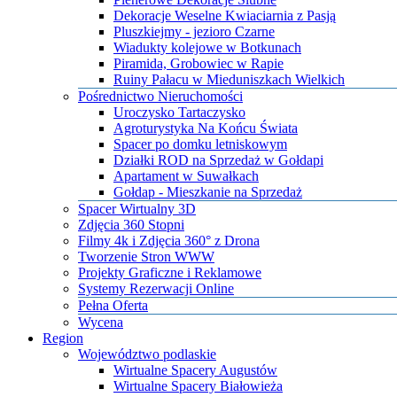
Dekoracje Weselne Kwiaciarnia z Pasją
Pluszkiejmy - jezioro Czarne
Wiadukty kolejowe w Botkunach
Piramida, Grobowiec w Rapie
Ruiny Pałacu w Mieduniszkach Wielkich
Pośrednictwo Nieruchomości
Uroczysko Tartaczysko
Agroturystyka Na Końcu Świata
Spacer po domku letniskowym
Działki ROD na Sprzedaż w Gołdapi
Apartament w Suwałkach
Gołdap - Mieszkanie na Sprzedaż
​Spacer Wirtualny 3D
​Zdjęcia 360 Stopni
​Filmy 4k i Zdjęcia 360° z Drona
​Tworzenie Stron WWW
​Projekty Graficzne i Reklamowe
​Systemy Rezerwacji Online
Pełna Oferta
Wycena
Region
Województwo podlaskie
Wirtualne Spacery Augustów
Wirtualne Spacery Białowieża