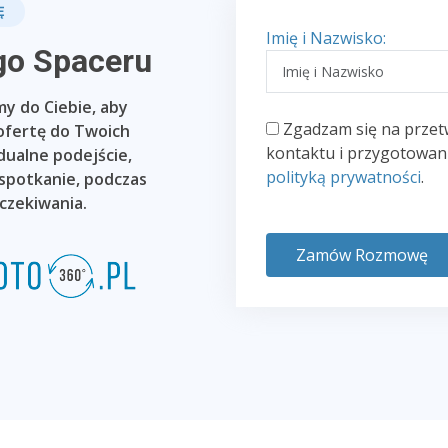
Ę
Imię i Nazwisko:
go Spaceru
y do Ciebie, aby
Zgadzam się na przet
ofertę do Twoich
kontaktu i przygotowani
idualne podejście,
polityką prywatności
.
 spotkanie, podczas
czekiwania.
Zamów Rozmowę