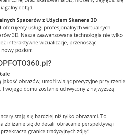
oramicznej oraz skanowania 3D, możemy zagłębić się
iągalny dotąd.
ualnych Spacerów z Użyciem Skanera 3D
l
oferujemy usługi profesjonalnych wirtualnych
erów 3D. Nasza zaawansowana technologia nie tylko
ież interaktywne wizualizacje, przenosząc
e nowy poziom.
TOPFOTO360.pl?
tale
jakość obrazów, umożliwiając precyzyjne przyjrzenie
ąt Twojego domu zostanie uchwycony z najwyższą
acery stają się bardziej niż tylko obrazami. To
a zbliżanie się do detali, obracanie perspektywą i
 przekracza granice tradycyjnych zdjęć