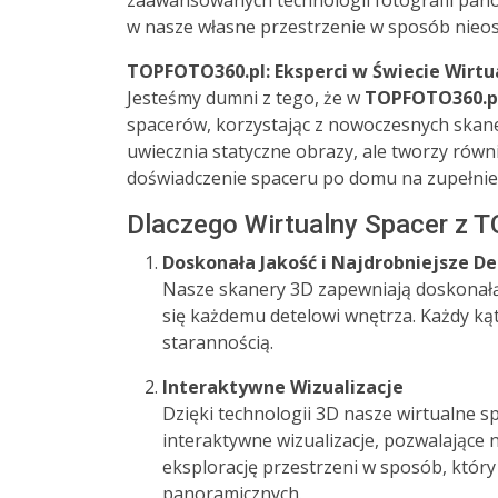
zaawansowanych technologii fotografii pan
w nasze własne przestrzenie w sposób nieos
TOPFOTO360.pl: Eksperci w Świecie Wirt
Jesteśmy dumni z tego, że w
TOPFOTO360.p
spacerów, korzystając z nowoczesnych skan
uwiecznia statyczne obrazy, ale tworzy równ
doświadczenie spaceru po domu na zupełni
Dlaczego Wirtualny Spacer z 
Doskonała Jakość i Najdrobniejsze De
Nasze skanery 3D zapewniają doskonałą 
się każdemu detelowi wnętrza. Każdy k
starannością.
Interaktywne Wizualizacje
Dzięki technologii 3D nasze wirtualne sp
interaktywne wizualizacje, pozwalające n
eksplorację przestrzeni w sposób, który
panoramicznych.