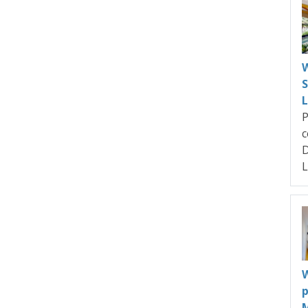
W
P
c
L
W
p