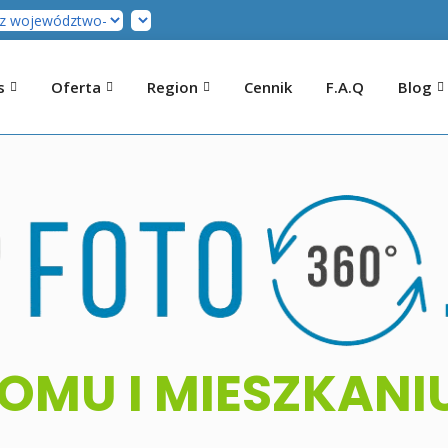
s
Oferta
Region
Cennik
F.A.Q
Blog
OMU I MIESZKANI