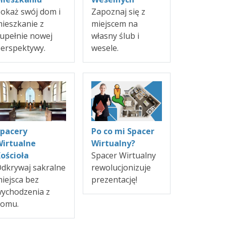
okaż swój dom i
Zapoznaj się z
ieszkanie z
miejscem na
upełnie nowej
własny ślub i
erspektywy.
wesele.
Po co mi Spacer
pacery
Wirtualny?
irtualne
Spacer Wirtualny
ościoła
rewolucjonizuje
dkrywaj sakralne
prezentację!
iejsca bez
ychodzenia z
domu.