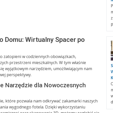
P
m
z
p
o Domu: Wirtualny Spacer po
to zatopieni w codziennych obowiązkach,
zych przestrzeni mieszkalnych. W tym właśnie
S
się wyjątkowym narzędziem, umożliwiającym nam
W
owej perspektywy.
K
O
ne Narzędzie dla Nowoczesnych
m
w
nie, które pozwala nam odkrywać zakamarki naszych
ania wygodnego fotela. Dzięki wykorzystaniu