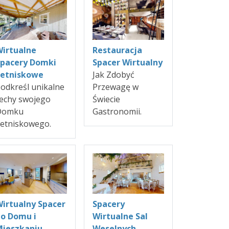
irtualne
Restauracja
Spacery Domki
Spacer Wirtualny
Letniskowe
Jak Zdobyć
odkreśl unikalne
Przewagę w
echy swojego
Świecie
Domku
Gastronomii.
etniskowego.
irtualny Spacer
Spacery
o Domu i
Wirtualne Sal
Mieszkaniu
Weselnych