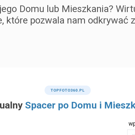
jego Domu lub Mieszkania? Wirt
e, które pozwala nam odkrywać 
TOP
FOTO360
.PL
tualny
Spacer po Domu i Miesz
wp