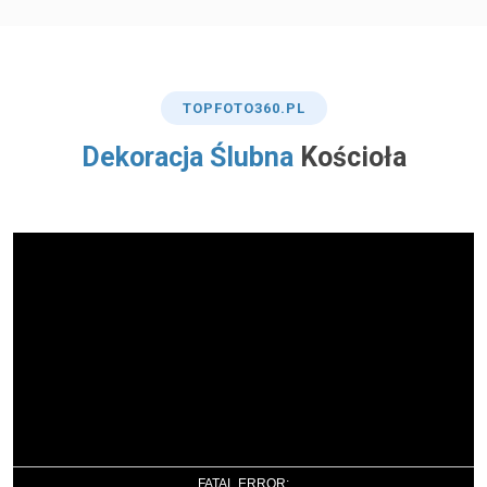
TOP
FOTO360
.PL
Dekoracja Ślubna
Kościoła
FATAL ERROR: