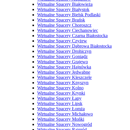
Wirtualne Spacery Białowieża
Wirtualne Spacery Białystok
Wirtualne Spacery Bielsk Podlaski
Wirtualne Spacery Brańsk
Wirtualne Spacery Choroszcz
Wirtualne Spacery Ciechanowiec
Wirtualne Spacery Czarna Białostocka
Wirtualne Spacery Czyżew
Wirtualne Spacery Dąbrowa Białostocka
Wirtualne Spacery Drohiczyn
Wirtualne Spacery Goniądz
Wirtualne Spacery Grajewo
Wirtualne Spacery Hajnówka
Wirtualne Spacery Jedwabne
Wirtualne Spacery Kleszczele
Wirtualne Spacery Knyszyn
Wirtualne Spacery Kolno
Wirtualne Spacery Krynki
Wirtualne Spacery Łapy
Wirtualne Spacery Lipsk
Wirtualne Spacery Łomża
Wirtualne Spacery Michałowo
Wirtualne Spacery Mońki
Wirtualne Spacery Nowogród
Wirtualne Spacery Rajgród