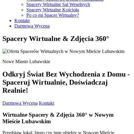
Wirtualne Spacery Pasłęk
Spacery Wirtualne Sal Weselnych
Wirtualne Spacery Pasym
Spacery Wirtualne Kościoła
Wirtualne Spacery Pieniężno
Po co mi Spacer Wirtualny?
Wirtualne Spacery Pisz
Kontakt
Wirtualne Spacery Reszel
Darmowa Wycena
Wirtualne Spacery Ruciane-Nida
Wirtualne Spacery Ryn
Spacery Wirtualne & Zdjęcia 360°
Wirtualne Spacery Sępopol
Wirtualne Spacery Susz
Wirtualne Spacery Szczytno
Wirtualne Spacery Tolkmicko
Nowe Miasto Lubawskie
Wirtualne Spacery Węgorzewo
Wirtualne Spacery Wielbark
Wirtualne Spacery Zalewo
Odkryj Świat Bez Wychodzenia z Domu -
Spaceruj Wirtualnie, Doświadczaj
Realnie!
Darmowa Wycena
Kontakt
Wirtualne Spacery
& Zdjęcia 360°
w Nowym
Mieście Lubawskim
Przedstaw lokal, biuro czy inne obiekty w Nowym Mieście