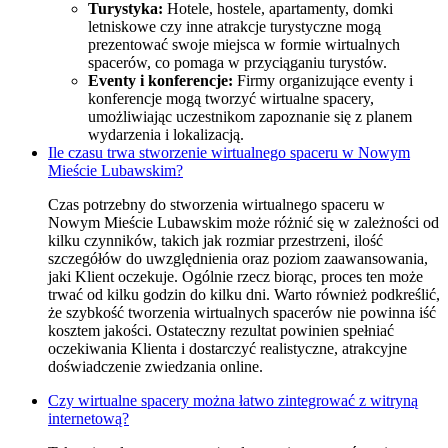
Turystyka:
Hotele, hostele, apartamenty, domki
letniskowe czy inne atrakcje turystyczne mogą
prezentować swoje miejsca w formie wirtualnych
spacerów, co pomaga w przyciąganiu turystów.
Eventy i konferencje:
Firmy organizujące eventy i
konferencje mogą tworzyć wirtualne spacery,
umożliwiając uczestnikom zapoznanie się z planem
wydarzenia i lokalizacją.
Ile czasu trwa stworzenie wirtualnego spaceru w Nowym
Mieście Lubawskim?
Czas potrzebny do stworzenia wirtualnego spaceru w
Nowym Mieście Lubawskim może różnić się w zależności od
kilku czynników, takich jak rozmiar przestrzeni, ilość
szczegółów do uwzględnienia oraz poziom zaawansowania,
jaki Klient oczekuje. Ogólnie rzecz biorąc, proces ten może
trwać od kilku godzin do kilku dni. Warto również podkreślić,
że szybkość tworzenia wirtualnych spacerów nie powinna iść
kosztem jakości. Ostateczny rezultat powinien spełniać
oczekiwania Klienta i dostarczyć realistyczne, atrakcyjne
doświadczenie zwiedzania online.
Czy wirtualne spacery można łatwo zintegrować z witryną
internetową?