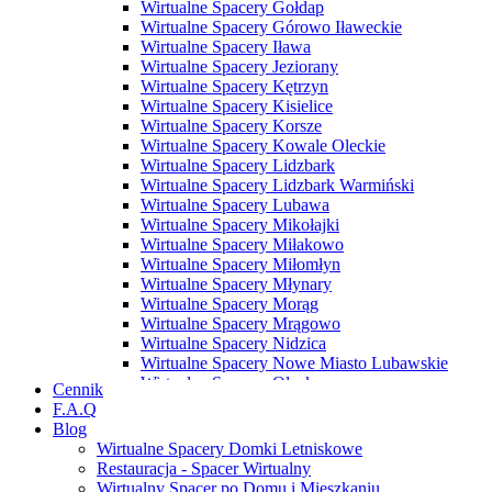
Wirtualne Spacery Gołdap
Wirtualne Spacery Górowo Iławeckie
Wirtualne Spacery Iława
Wirtualne Spacery Jeziorany
Wirtualne Spacery Kętrzyn
Wirtualne Spacery Kisielice
Wirtualne Spacery Korsze
Wirtualne Spacery Kowale Oleckie
Wirtualne Spacery Lidzbark
Wirtualne Spacery Lidzbark Warmiński
Wirtualne Spacery Lubawa
Wirtualne Spacery Mikołajki
Wirtualne Spacery Miłakowo
Wirtualne Spacery Miłomłyn
Wirtualne Spacery Młynary
Wirtualne Spacery Morąg
Wirtualne Spacery Mrągowo
Wirtualne Spacery Nidzica
Wirtualne Spacery Nowe Miasto Lubawskie
Wirtualne Spacery Olecko
Cennik
Wirtualne Spacery Olsztyn
F.A.Q
Wirtualne Spacery Olsztynek
Blog
Wirtualne Spacery Orneta
Wirtualne Spacery Domki Letniskowe
Wirtualne Spacery Orzysz
Restauracja - Spacer Wirtualny
Wirtualne Spacery Ostróda
Wirtualny Spacer po Domu i Mieszkaniu