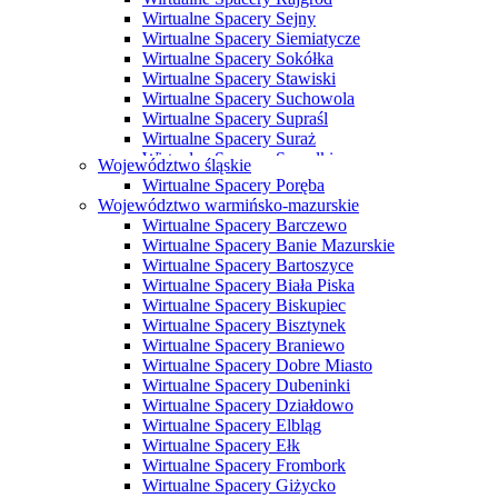
Wirtualne Spacery Sejny
Wirtualne Spacery Siemiatycze
Wirtualne Spacery Sokółka
Wirtualne Spacery Stawiski
Wirtualne Spacery Suchowola
Wirtualne Spacery Supraśl
Wirtualne Spacery Suraż
Wirtualne Spacery Suwałki
Województwo śląskie
Wirtualne Spacery Szczuczyn
Wirtualne Spacery Poręba
Wirtualne Spacery Szepietowo
Województwo warmińsko-mazurskie
Wirtualne Spacery Tykocin
Wirtualne Spacery Barczewo
Wirtualne Spacery Wasilków
Wirtualne Spacery Banie Mazurskie
Wirtualne Spacery Wysokie Mazowieckie
Wirtualne Spacery Bartoszyce
Wirtualne Spacery Zabłudów
Wirtualne Spacery Biała Piska
Wirtualne Spacery Zambrów
Wirtualne Spacery Biskupiec
Wirtualne Spacery Bisztynek
Wirtualne Spacery Braniewo
Wirtualne Spacery Dobre Miasto
Wirtualne Spacery Dubeninki
Wirtualne Spacery Działdowo
Wirtualne Spacery Elbląg
Wirtualne Spacery Ełk
Wirtualne Spacery Frombork
Wirtualne Spacery Giżycko