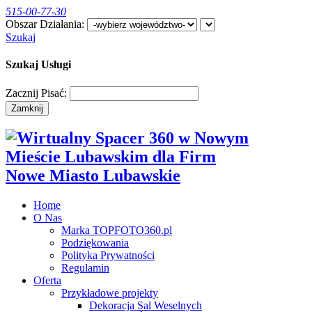
515-00-77-30
Obszar Działania:
Szukaj
Szukaj Usługi
Zacznij Pisać:
Zamknij
Nowe Miasto Lubawskie
Home
O Nas
Marka TOPFOTO360.pl
Podziękowania
Polityka Prywatności
Regulamin
Oferta
Przykładowe projekty
Dekoracja Sal Weselnych