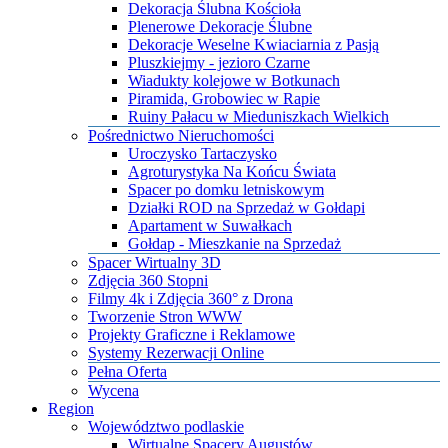
Dekoracja Ślubna Kościoła
Plenerowe Dekoracje Ślubne
Dekoracje Weselne Kwiaciarnia z Pasją
Pluszkiejmy - jezioro Czarne
Wiadukty kolejowe w Botkunach
Piramida, Grobowiec w Rapie
Ruiny Pałacu w Mieduniszkach Wielkich
Pośrednictwo Nieruchomości
Uroczysko Tartaczysko
Agroturystyka Na Końcu Świata
Spacer po domku letniskowym
Działki ROD na Sprzedaż w Gołdapi
Apartament w Suwałkach
Gołdap - Mieszkanie na Sprzedaż
​Spacer Wirtualny 3D
​Zdjęcia 360 Stopni
​Filmy 4k i Zdjęcia 360° z Drona
​Tworzenie Stron WWW
​Projekty Graficzne i Reklamowe
​Systemy Rezerwacji Online
Pełna Oferta
Wycena
Region
Województwo podlaskie
Wirtualne Spacery Augustów