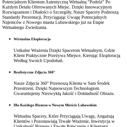
Potencjalnym Klientom Autentyczną Wirtualną "Podróż" Po
Każdym Detalu Oferowanych Miejsc. Dzięki Innowacyjnym
Rozwiązaniom i Dbałości o Szczegóły, Nasze Spacery Podnoszą
Standardy Prezentacji, Przyciągając Uwagę Potencjalnych
Najemców z Nowego miasta Lubawskiego już na Etapie
Wirtualnego Zwiedzania.
Wirtualna Eksploracja
Unikalne Wrażenia Dzięki Spacerom Wirtualnym, Gdzie
Klient Praktycznie Przeżywa Miejsce, Kierując Eksploracją
Według Swoich Upodobań.
Realistyczne Zdjęcia 360°
Nasze Zdjęcia 360° Przenoszą Klienta w Sam Środek
Przestrzeni. Dzięki Najnowszym Technologiom
Gwarantujemy Niezwykłą Jakość i Dokładność Obrazu.
Dla Każdego Biznesu w Nowym Mieście Lubawskim
Wirtualna Spacery, Które Przyciągają Uwagę, Angażują
Klientów i Pozostawiają Trwałe Wrażenie, Inwestycja w
Unikalność Biznesu i Trwałe Połączenie z Klientami.