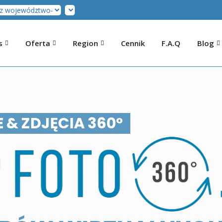
s
Oferta
Region
Cennik
F.A.Q
Blog
 & ZDJĘCIA 360°