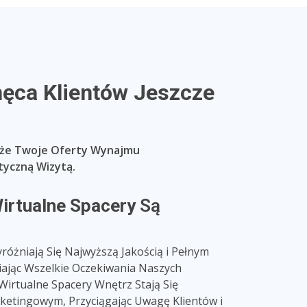
hęca Klientów Jeszcze
, że Twoje Oferty Wynajmu
tyczną Wizytą.
irtualne Spacery
Są
óżniają Się Najwyższą Jakością i Pełnym
iając Wszelkie Oczekiwania Naszych
 Wirtualne Spacery Wnętrz Stają Się
etingowym, Przyciągając Uwagę Klientów i