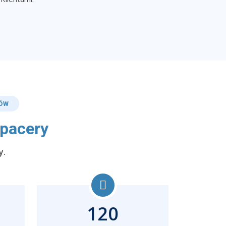
RÓW
Spacery
y.
120