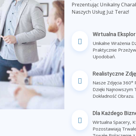
Prezentując Unikalny Charak
Naszych Usług Już Teraz!
Wirtualna Eksplor
Unikalne Wrażenia Dz
Praktycznie Przeżyw
Upodobań.
Realistyczne Zdję
Nasze Zdjęcia 360° 
Dzięki Najnowszym T
Dokładność Obrazu.
Dla Każdego Bizn
Wirtualna Spacery, K
Pozostawiają Trwałe
Trwałe Połączenie z 