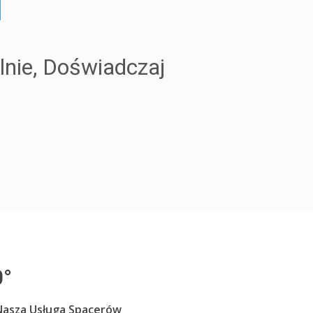
H
lnie, Doświadczaj
0°
 Nasza Usługa Spacerów