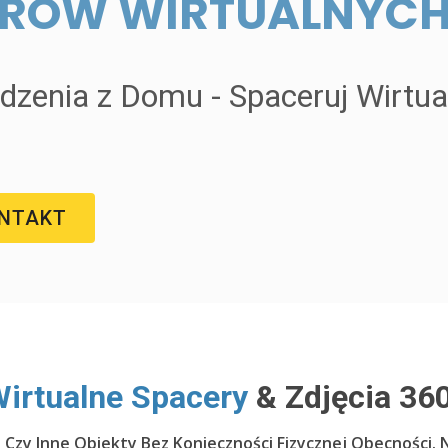
ERÓW WIRTUALNYC
dzenia z Domu - Spaceruj Wirtua
NTAKT
irtualne Spacery
& Zdjęcia 36
o Czy Inne Obiekty Bez Konieczności Fizycznej Obecności.