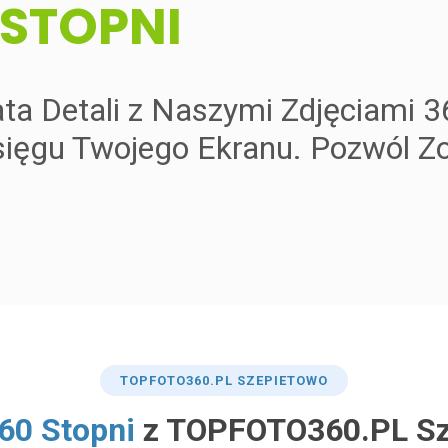
 STOPNI
ata Detali z Naszymi Zdjęciami 3
ięgu Twojego Ekranu. Pozwól Zo
TOP
FOTO360
.PL SZEPIETOWO
360 Stopni
z TOPFOTO360.PL Sz