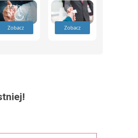
Zobacz
Zobacz
tniej!