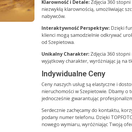
Klarowność i Detale:
Zdjęcia 360 stopni
niezwykłą klarownością, umożliwiając sz
nabywców.
Interaktywność Perspektyw:
Dzięki fun
klienci mogą samodzielnie odkrywać uro
od Szepietowa.
Unikalny Charakter:
Zdjęcia 360 stopni
wyjątkowy charakter, wyróżniając ją na tl
Indywidualne Ceny
Ceny naszych usług są elastyczne i dos
nieruchomości w Szepietowie. Dbamy o to
jednocześnie gwarantując profesjonaliz
Serdecznie zachęcamy do kontaktu, korzy
podany numer telefonu. Dzięki TOPFOTO3
nowego wymiaru, wyróżniając Twoją ofer