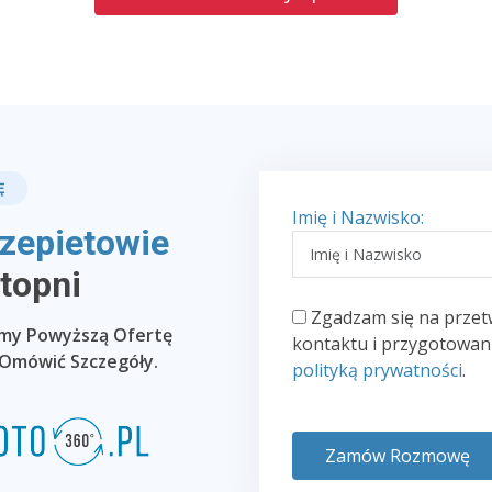
Ę
Imię i Nazwisko:
zepietowie
Stopni
Zgadzam się na przet
emy Powyższą Ofertę
kontaktu i przygotowani
 Omówić Szczegóły.
polityką prywatności
.
Zamów Rozmowę