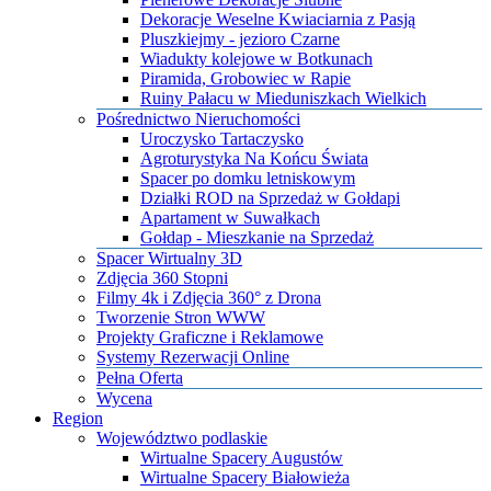
Dekoracje Weselne Kwiaciarnia z Pasją
Pluszkiejmy - jezioro Czarne
Wiadukty kolejowe w Botkunach
Piramida, Grobowiec w Rapie
Ruiny Pałacu w Mieduniszkach Wielkich
Pośrednictwo Nieruchomości
Uroczysko Tartaczysko
Agroturystyka Na Końcu Świata
Spacer po domku letniskowym
Działki ROD na Sprzedaż w Gołdapi
Apartament w Suwałkach
Gołdap - Mieszkanie na Sprzedaż
​Spacer Wirtualny 3D
​Zdjęcia 360 Stopni
​Filmy 4k i Zdjęcia 360° z Drona
​Tworzenie Stron WWW
​Projekty Graficzne i Reklamowe
​Systemy Rezerwacji Online
Pełna Oferta
Wycena
Region
Województwo podlaskie
Wirtualne Spacery Augustów
Wirtualne Spacery Białowieża