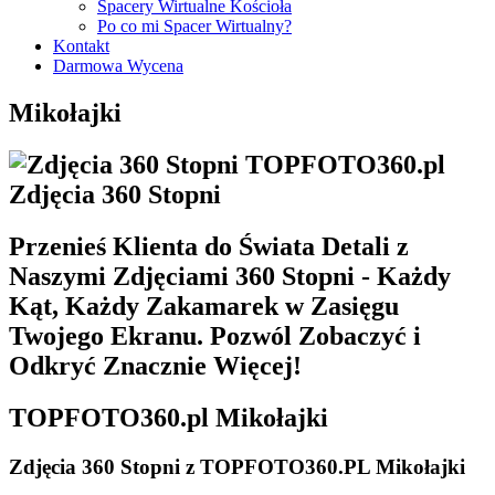
Spacery Wirtualne Kościoła
Wirtualne Spacery Pieniężno
Po co mi Spacer Wirtualny?
Wirtualne Spacery Pisz
Kontakt
Wirtualne Spacery Reszel
Darmowa Wycena
Wirtualne Spacery Ruciane-Nida
Wirtualne Spacery Ryn
Mikołajki
Wirtualne Spacery Sępopol
Wirtualne Spacery Susz
Wirtualne Spacery Szczytno
Wirtualne Spacery Tolkmicko
​Zdjęcia 360 Stopni
Wirtualne Spacery Węgorzewo
Wirtualne Spacery Wielbark
Wirtualne Spacery Zalewo
Przenieś Klienta do Świata Detali z
Naszymi Zdjęciami 360 Stopni - Każdy
Kąt, Każdy Zakamarek w Zasięgu
Twojego Ekranu. Pozwól Zobaczyć i
Odkryć Znacznie Więcej!
TOP
FOTO360
.pl Mikołajki
​Zdjęcia 360 Stopni
z TOPFOTO360.PL Mikołajki