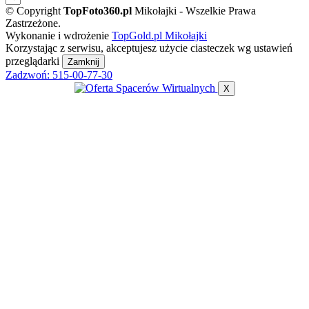
© Copyright
TopFoto360
.
pl
Mikołajki - Wszelkie Prawa
Zastrzeżone.
Wykonanie i wdrożenie
TopGold.pl Mikołajki
Korzystając z serwisu, akceptujesz użycie ciasteczek wg ustawień
przeglądarki
Zamknij
Zadzwoń:
515-00-77-30
X