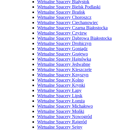
Wirtualne Spacery Białystok
Wirtualne Spacery Bielsk Podlaski
Wirtualne Spacery Brańsk
Wirtualne Spacery Choroszcz
Wirtualne Spacery Ciechanowiec
Wirtualne Spacery Czarna Białostocka
Wirtualne Spacery Czyżew
Wirtualne Spacery Dąbrowa Białostocka
Wirtualne Spacery Drohiczyn
Wirtualne Spacery Goniądz
Wirtualne Spacery Grajewo
Wirtualne Spacery Hajnówka
Wirtualne Spacery Jedwabne
Wirtualne Spacery Kleszczele
Wirtualne Spacery Knyszyn
Wirtualne Spacery Kolno
Wirtualne Spacery Krynki
Wirtualne Spacery Łapy
Wirtualne Spacery Lipsk
Wirtualne Spacery Łomża
Wirtualne Spacery Michałowo
Wirtualne Spacery Mońki
Wirtualne Spacery Nowogród
Wirtualne Spacery Rajgród
Wirtualne Spacery Sejny