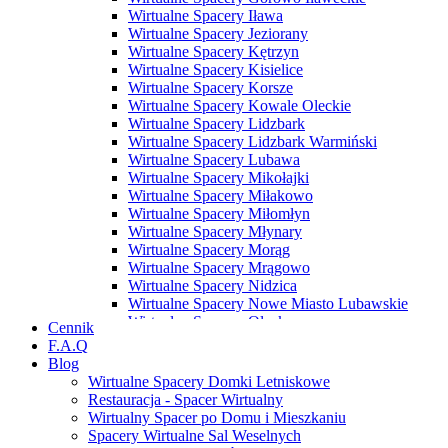
Wirtualne Spacery Iława
Wirtualne Spacery Jeziorany
Wirtualne Spacery Kętrzyn
Wirtualne Spacery Kisielice
Wirtualne Spacery Korsze
Wirtualne Spacery Kowale Oleckie
Wirtualne Spacery Lidzbark
Wirtualne Spacery Lidzbark Warmiński
Wirtualne Spacery Lubawa
Wirtualne Spacery Mikołajki
Wirtualne Spacery Miłakowo
Wirtualne Spacery Miłomłyn
Wirtualne Spacery Młynary
Wirtualne Spacery Morąg
Wirtualne Spacery Mrągowo
Wirtualne Spacery Nidzica
Wirtualne Spacery Nowe Miasto Lubawskie
Wirtualne Spacery Olecko
Cennik
Wirtualne Spacery Olsztyn
F.A.Q
Wirtualne Spacery Olsztynek
Blog
Wirtualne Spacery Orneta
Wirtualne Spacery Domki Letniskowe
Wirtualne Spacery Orzysz
Restauracja - Spacer Wirtualny
Wirtualne Spacery Ostróda
Wirtualny Spacer po Domu i Mieszkaniu
Wirtualne Spacery Pasłęk
Spacery Wirtualne Sal Weselnych
Wirtualne Spacery Pasym