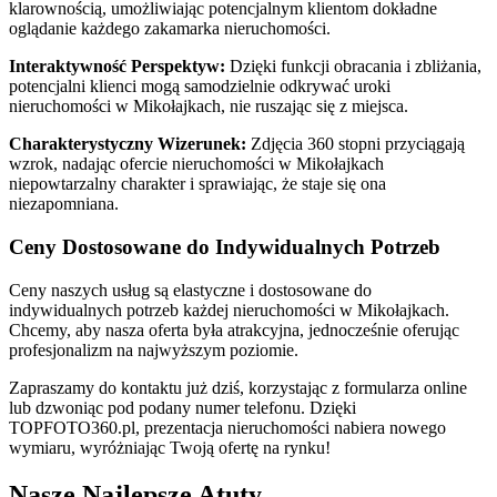
klarownością, umożliwiając potencjalnym klientom dokładne
oglądanie każdego zakamarka nieruchomości.
Interaktywność Perspektyw:
Dzięki funkcji obracania i zbliżania,
potencjalni klienci mogą samodzielnie odkrywać uroki
nieruchomości w Mikołajkach, nie ruszając się z miejsca.
Charakterystyczny Wizerunek:
Zdjęcia 360 stopni przyciągają
wzrok, nadając ofercie nieruchomości w Mikołajkach
niepowtarzalny charakter i sprawiając, że staje się ona
niezapomniana.
Ceny Dostosowane do Indywidualnych Potrzeb
Ceny naszych usług są elastyczne i dostosowane do
indywidualnych potrzeb każdej nieruchomości w Mikołajkach.
Chcemy, aby nasza oferta była atrakcyjna, jednocześnie oferując
profesjonalizm na najwyższym poziomie.
Zapraszamy do kontaktu już dziś, korzystając z formularza online
lub dzwoniąc pod podany numer telefonu. Dzięki
TOPFOTO360.pl, prezentacja nieruchomości nabiera nowego
wymiaru, wyróżniając Twoją ofertę na rynku!
Nasze Najlepsze Atuty