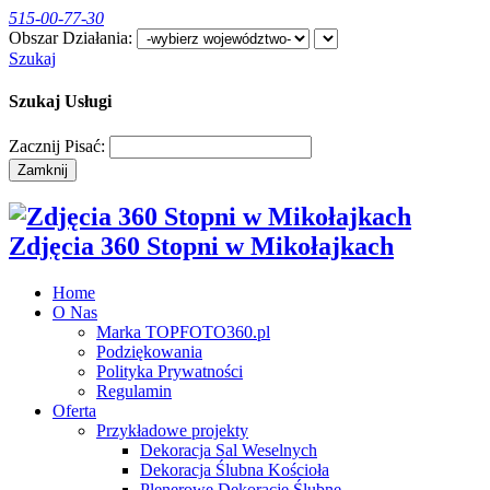
515-00-77-30
Obszar Działania:
Szukaj
Szukaj Usługi
Zacznij Pisać:
Zamknij
​Zdjęcia 360 Stopni w Mikołajkach
Home
O Nas
Marka TOPFOTO360.pl
Podziękowania
Polityka Prywatności
Regulamin
Oferta
Przykładowe projekty
Dekoracja Sal Weselnych
Dekoracja Ślubna Kościoła
Plenerowe Dekoracje Ślubne