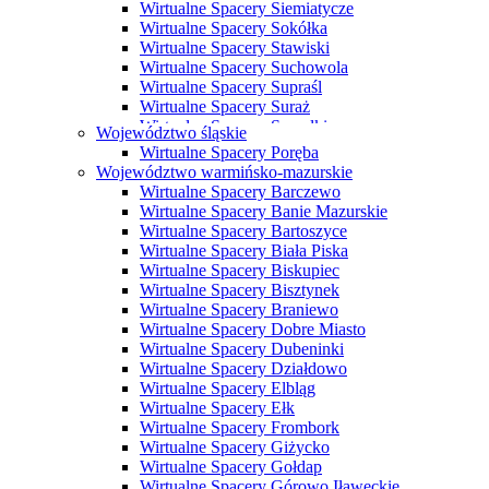
Wirtualne Spacery Siemiatycze
Wirtualne Spacery Sokółka
Wirtualne Spacery Stawiski
Wirtualne Spacery Suchowola
Wirtualne Spacery Supraśl
Wirtualne Spacery Suraż
Wirtualne Spacery Suwałki
Województwo śląskie
Wirtualne Spacery Szczuczyn
Wirtualne Spacery Poręba
Wirtualne Spacery Szepietowo
Województwo warmińsko-mazurskie
Wirtualne Spacery Tykocin
Wirtualne Spacery Barczewo
Wirtualne Spacery Wasilków
Wirtualne Spacery Banie Mazurskie
Wirtualne Spacery Wysokie Mazowieckie
Wirtualne Spacery Bartoszyce
Wirtualne Spacery Zabłudów
Wirtualne Spacery Biała Piska
Wirtualne Spacery Zambrów
Wirtualne Spacery Biskupiec
Wirtualne Spacery Bisztynek
Wirtualne Spacery Braniewo
Wirtualne Spacery Dobre Miasto
Wirtualne Spacery Dubeninki
Wirtualne Spacery Działdowo
Wirtualne Spacery Elbląg
Wirtualne Spacery Ełk
Wirtualne Spacery Frombork
Wirtualne Spacery Giżycko
Wirtualne Spacery Gołdap
Wirtualne Spacery Górowo Iławeckie