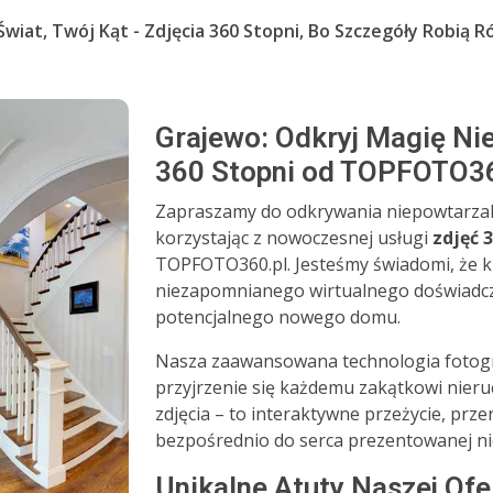
wiat, Twój Kąt - Zdjęcia 360 Stopni, Bo Szczegóły Robią R
Grajewo: Odkryj Magię Ni
360 Stopni od TOPFOTO36
Zapraszamy do odkrywania niepowtarzaln
korzystając z nowoczesnej usługi
zdjęć 
TOPFOTO360.pl. Jesteśmy świadomi, że k
niezapomnianego wirtualnego doświadcz
potencjalnego nowego domu.
Nasza zaawansowana technologia fotogra
przyjrzenie się każdemu zakątkowi nieru
zdjęcia – to interaktywne przeżycie, pr
bezpośrednio do serca prezentowanej n
Unikalne Atuty Naszej Ofe