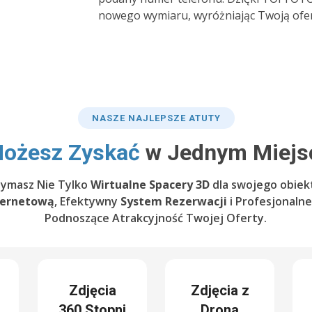
nowego wymiaru, wyróżniając Twoją ofer
NASZE NAJLEPSZE ATUTY
ożesz Zyskać
w Jednym Miejsc
zymasz Nie Tylko
Wirtualne Spacery 3D
dla swojego obiek
ternetową
, Efektywny
System Rezerwacji
i Profesjonaln
Podnoszące Atrakcyjność Twojej Oferty.
Zdjęcia
Zdjęcia z
360 Stopni
Drona