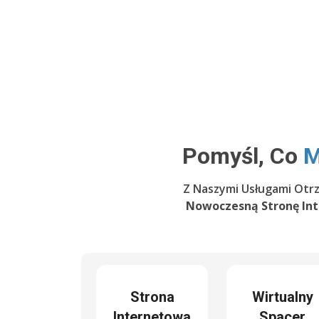
Pomyśl, Co
M
Z Naszymi Usługami Otr
Nowoczesną Stronę In
Strona
Wirtualny
Internetowa
Spacer