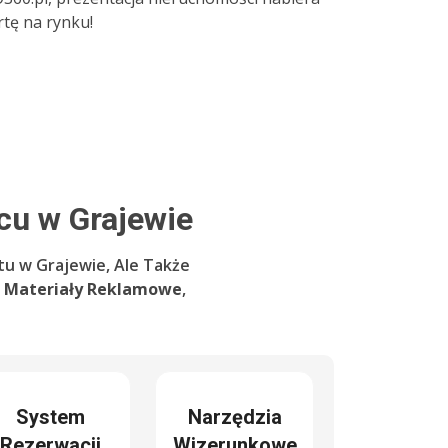
tę na rynku!
u w Grajewie
tu w Grajewie, Ale Także
e
Materiały Reklamowe
,
System
Narzędzia
Rezerwacji
Wizerunkowe