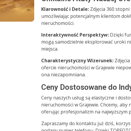
Klarowność i Detale:
Zdjęcia 360 stopni
umożliwiając potencjalnym klientom dok
nieruchomości.
Interaktywność Perspektyw:
Dzięki fun
mogą samodzielnie eksplorować uroki nie
miejsca.
Charakterystyczny Wizerunek:
Zdjęcia
ofercie nieruchomości w Grajewie niepowt
ona niezapomniana.
Ceny Dostosowane do Ind
Ceny naszych usług są elastyczne i dost
nieruchomości w Grajewie. Chcemy, aby n
oferując profesjonalizm na najwyższym 
Zapraszamy do kontaktu już dziś, korzys
podany numer telefonu. Dzięki TOPFOTO3