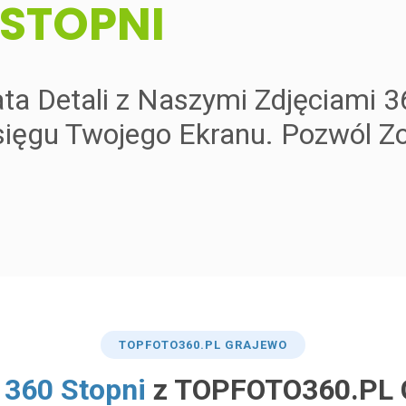
 STOPNI
ata Detali z Naszymi Zdjęciami 3
ięgu Twojego Ekranu. Pozwól Zo
TOP
FOTO360
.PL GRAJEWO
a 360 Stopni
z TOPFOTO360.PL 