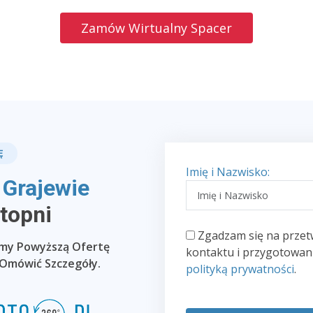
Zamów Wirtualny Spacer
Ę
Imię i Nazwisko:
 Grajewie
Stopni
Zgadzam się na przet
emy Powyższą Ofertę
kontaktu i przygotowani
 Omówić Szczegóły.
polityką prywatności
.