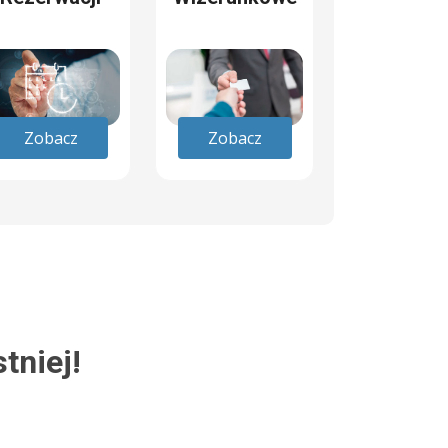
Zobacz
Zobacz
tniej!