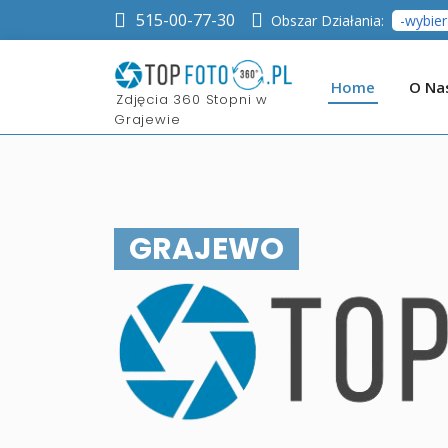
515-00-77-30
Obszar Działania:
Home
O Na
​Zdjęcia 360 Stopni w
Grajewie
GRAJEWO