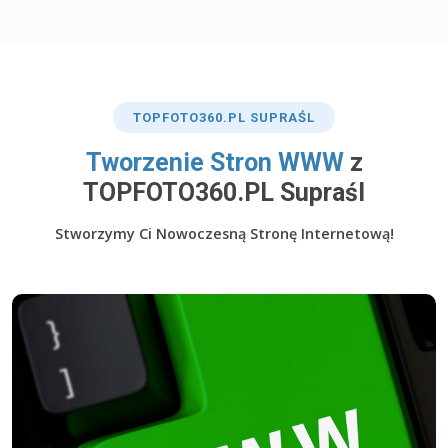
TOP
FOTO360
.PL SUPRAŚL
​Tworzenie Stron WWW
z
TOPFOTO360.PL Supraśl
Stworzymy Ci Nowoczesną Stronę Internetową!