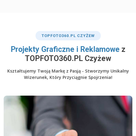
TOP
FOTO360
.PL CZYŻEW
​Projekty Graficzne i Reklamowe
z
TOPFOTO360.PL Czyżew
Kształtujemy Twoją Markę z Pasją - Stworzymy Unikalny
Wizerunek, Który Przyciągnie Spojrzenia!