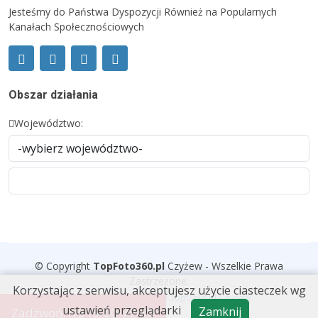
Jesteśmy do Państwa Dyspozycji Również na Popularnych
Kanałach Społecznościowych
Obszar działania
Województwo:
© Copyright
TopFoto360
.
pl
Czyżew - Wszelkie Prawa
Zastrzeżone.
Korzystając z serwisu, akceptujesz użycie ciasteczek wg
Wykonanie i wdrożenie
TopGold.pl Czyżew
ustawień przeglądarki
Zamknij
Zadzwoń:
515-00-77-30