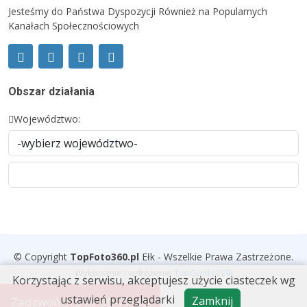
Jesteśmy do Państwa Dyspozycji Również na Popularnych
Kanałach Społecznościowych
Obszar działania
Województwo:
© Copyright
TopFoto360
.
pl
Ełk - Wszelkie Prawa Zastrzeżone.
Wykonanie i wdrożenie
TopGold.pl Ełk
Korzystając z serwisu, akceptujesz użycie ciasteczek wg
ustawień przeglądarki
Zamknij
Zadzwoń:
515-00-77-30