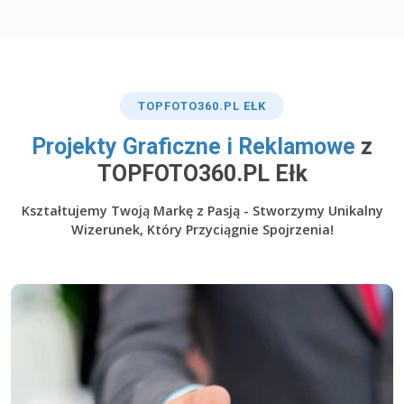
TOP
FOTO360
.PL EŁK
​Projekty Graficzne i Reklamowe
z
TOPFOTO360.PL Ełk
Kształtujemy Twoją Markę z Pasją - Stworzymy Unikalny
Wizerunek, Który Przyciągnie Spojrzenia!