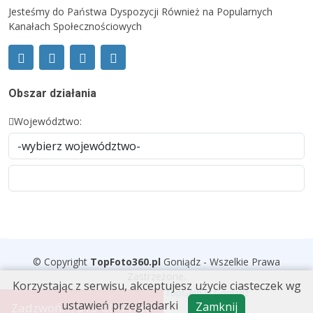
Jesteśmy do Państwa Dyspozycji Również na Popularnych
Kanałach Społecznościowych
Obszar działania
Województwo:
© Copyright
TopFoto360
.
pl
Goniądz - Wszelkie Prawa
Zastrzeżone.
Korzystając z serwisu, akceptujesz użycie ciasteczek wg
Wykonanie i wdrożenie
TopGold.pl Goniądz
ustawień przeglądarki
Zamknij
Zadzwoń:
515-00-77-30