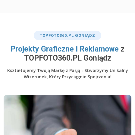
TOP
FOTO360
.PL GONIĄDZ
​Projekty Graficzne i Reklamowe
z
TOPFOTO360.PL Goniądz
Kształtujemy Twoją Markę z Pasją - Stworzymy Unikalny
Wizerunek, Który Przyciągnie Spojrzenia!