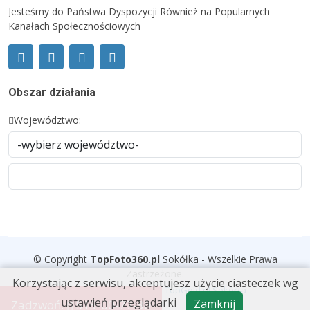
Jesteśmy do Państwa Dyspozycji Również na Popularnych
Kanałach Społecznościowych
Obszar działania
Województwo:
© Copyright
TopFoto360
.
pl
Sokółka - Wszelkie Prawa
Zastrzeżone.
Korzystając z serwisu, akceptujesz użycie ciasteczek wg
Wykonanie i wdrożenie
TopGold.pl Sokółka
ustawień przeglądarki
Zamknij
Zadzwoń:
515-00-77-30