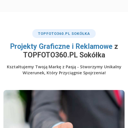
TOP
FOTO360
.PL SOKÓŁKA
​Projekty Graficzne i Reklamowe
z
TOPFOTO360.PL Sokółka
Kształtujemy Twoją Markę z Pasją - Stworzymy Unikalny
Wizerunek, Który Przyciągnie Spojrzenia!