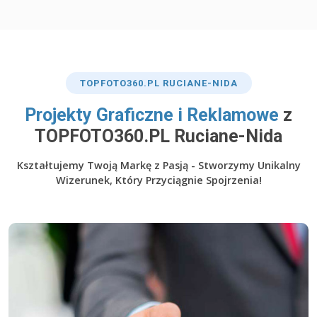
TOP
FOTO360
.PL RUCIANE-NIDA
​Projekty Graficzne i Reklamowe
z
TOPFOTO360.PL Ruciane-Nida
Kształtujemy Twoją Markę z Pasją - Stworzymy Unikalny
Wizerunek, Który Przyciągnie Spojrzenia!