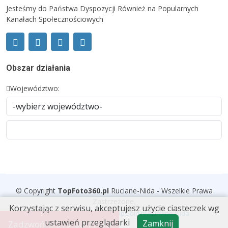
Jesteśmy do Państwa Dyspozycji Również na Popularnych
Kanałach Społecznościowych
Obszar działania
Województwo:
© Copyright
TopFoto360
.
pl
Ruciane-Nida - Wszelkie Prawa
Zastrzeżone.
Korzystając z serwisu, akceptujesz użycie ciasteczek wg
Wykonanie i wdrożenie
TopGold.pl Ruciane-Nida
ustawień przeglądarki
Zamknij
Zadzwoń:
515-00-77-30