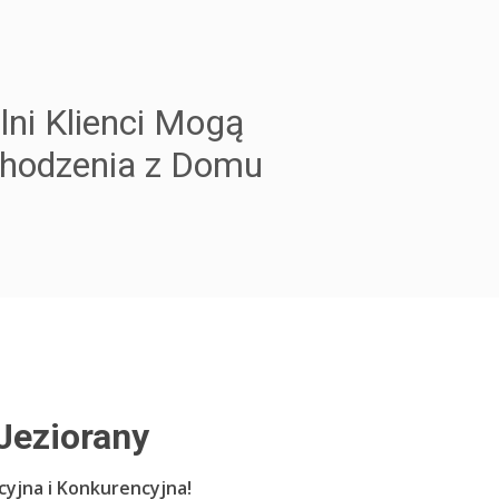
lni Klienci Mogą
chodzenia z Domu
eziorany
cyjna i Konkurencyjna!