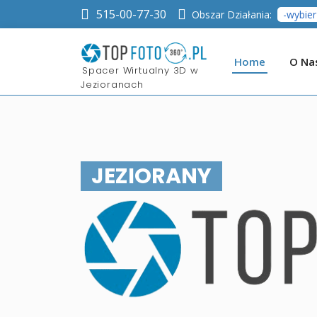
515-00-77-30
Obszar Działania:
Home
O Na
​Spacer Wirtualny 3D w
Jezioranach
JEZIORANY