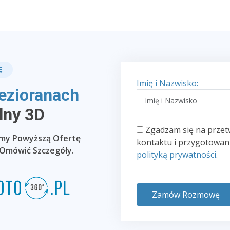
Ę
Imię i Nazwisko:
ezioranach
lny 3D
Zgadzam się na przet
emy Powyższą Ofertę
kontaktu i przygotowani
 Omówić Szczegóły.
polityką prywatności
.
Zamów Rozmowę