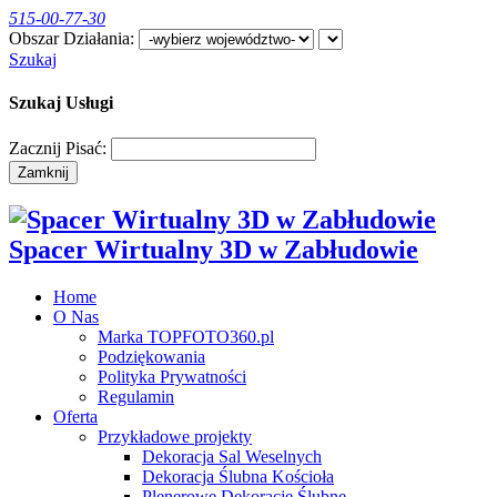
515-00-77-30
Obszar Działania:
Szukaj
Szukaj Usługi
Zacznij Pisać:
Zamknij
​Spacer Wirtualny 3D w Zabłudowie
Home
O Nas
Marka TOPFOTO360.pl
Podziękowania
Polityka Prywatności
Regulamin
Oferta
Przykładowe projekty
Dekoracja Sal Weselnych
Dekoracja Ślubna Kościoła
Plenerowe Dekoracje Ślubne