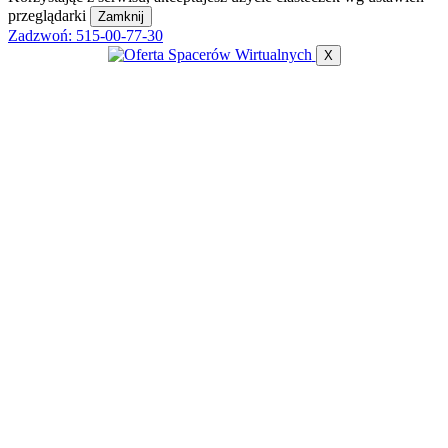
przeglądarki
Zamknij
Zadzwoń:
515-00-77-30
X