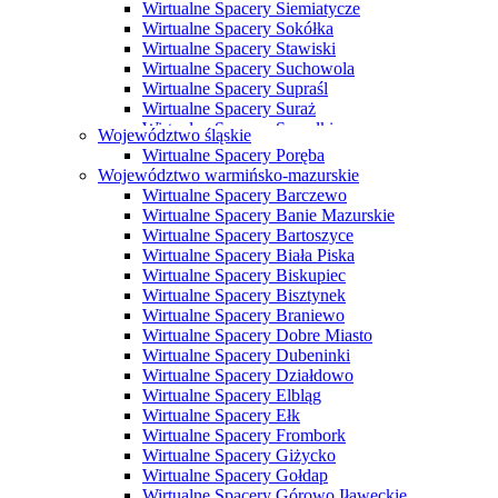
Wirtualne Spacery Siemiatycze
Wirtualne Spacery Sokółka
Wirtualne Spacery Stawiski
Wirtualne Spacery Suchowola
Wirtualne Spacery Supraśl
Wirtualne Spacery Suraż
Wirtualne Spacery Suwałki
Województwo śląskie
Wirtualne Spacery Szczuczyn
Wirtualne Spacery Poręba
Wirtualne Spacery Szepietowo
Województwo warmińsko-mazurskie
Wirtualne Spacery Tykocin
Wirtualne Spacery Barczewo
Wirtualne Spacery Wasilków
Wirtualne Spacery Banie Mazurskie
Wirtualne Spacery Wysokie Mazowieckie
Wirtualne Spacery Bartoszyce
Wirtualne Spacery Zabłudów
Wirtualne Spacery Biała Piska
Wirtualne Spacery Zambrów
Wirtualne Spacery Biskupiec
Wirtualne Spacery Bisztynek
Wirtualne Spacery Braniewo
Wirtualne Spacery Dobre Miasto
Wirtualne Spacery Dubeninki
Wirtualne Spacery Działdowo
Wirtualne Spacery Elbląg
Wirtualne Spacery Ełk
Wirtualne Spacery Frombork
Wirtualne Spacery Giżycko
Wirtualne Spacery Gołdap
Wirtualne Spacery Górowo Iławeckie