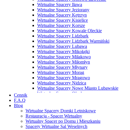
Wirtualne Spacery Iława
Wirtualne Spacery Jeziorany
Wirtualne Spacery Kętrzyn
Wirtualne Spacery Kisielice
Wirtualne Spacery Korsze
Wirtualne Spacery Kowale Oleckie
Wirtualne Spacery Lidzbark
Wirtualne Spacery Lidzbark Warmiński
Wirtualne Spacery Lubawa
Wirtualne Spacery Mikołajki
Wirtualne Spacery Miłakowo
Wirtualne Spacery Miłomłyn
Wirtualne Spacery Młynary
Wirtualne Spacery Morąg
Wirtualne Spacery Mrągowo
Wirtualne Spacery Nidzica
Wirtualne Spacery Nowe Miasto Lubawskie
Wirtualne Spacery Olecko
Cennik
Wirtualne Spacery Olsztyn
F.A.Q
Wirtualne Spacery Olsztynek
Blog
Wirtualne Spacery Orneta
Wirtualne Spacery Domki Letniskowe
Wirtualne Spacery Orzysz
Restauracja - Spacer Wirtualny
Wirtualne Spacery Ostróda
Wirtualny Spacer po Domu i Mieszkaniu
Wirtualne Spacery Pasłęk
Spacery Wirtualne Sal Weselnych
Wirtualne Spacery Pasym