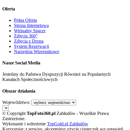
Oferta
Pełna Oferta
Strona Internetowa
Wirtualny Spacer
Zdjęcia 360°
Zdjęcia z Drona
System Rezerwacji
Narzędzia Wizerunkowe
Nasze Social Media
Jesteśmy do Państwa Dyspozycji Również na Popularnych
Kanałach Społecznościowych
Obszar działania
Województwo:
© Copyright
TopFoto360
.
pl
Zabłudów - Wszelkie Prawa
Zastrzeżone.
Wykonanie i wdrożenie
TopGold.pl Zabłudów
Korzystając z serwisu, akceptujesz użycie ciasteczek wg ustawień