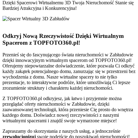
Dzięki Spacerowi Wirtualnemu 3D Twoja Nieruchomość Stanie się
Bardziej Atrakcyjna i Konkurencyjna!
Odkryj Nową Rzeczywistość Dzięki Wirtualnym
Spacerom z TOPFOTO360.pl!
Przenieś się do fascynującego świata nieruchomości w Zabłudowie
dzięki innowacyjnym wirtualnym spacerom od TOPFOTO360.pl!
Oferujemy niepowtarzalne doświadczenie, które pozwala Ci odkryć
każdy zakątek potencjalnego domu, zanurzając się w przestrzeni bez
wychodzenia z domu. Nasze wirtualne spacery to nie tylko
prezentacje, to interaktywne podróże, które umożliwiają Ci lepsze
zrozumienie struktury i charakteru każdej nieruchomości.
Z TOPFOTO360.pl odkryjesz, jak łatwo i przyjemnie można
przeglądać oferty nieruchomości w Zabłudowie, dzięki
zaawansowanej technologii, która przeniesie Cię prosto do wnętrza
każdego domu. Doświadcz nowej rzeczywistości z naszymi
wirtualnymi spacerami i znajdź swoje wymarzone miejsce!
Zapraszamy do skorzystania z naszych usług, a jednocześnie
zrewolucjonizuj
swoje podejście do poszukiwań nieruchomości!