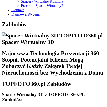
Spacery Wirtualne Kościoła
Wirtualne Spacery Pieniężno
Po co mi Spacer Wirtualny?
Wirtualne Spacery Pisz
Kontakt
Wirtualne Spacery Reszel
Darmowa Wycena
Wirtualne Spacery Ruciane-Nida
Wirtualne Spacery Ryn
Zabłudów
Wirtualne Spacery Sępopol
Wirtualne Spacery Susz
Wirtualne Spacery Szczytno
Wirtualne Spacery Tolkmicko
​Spacer Wirtualny 3D
Wirtualne Spacery Węgorzewo
Wirtualne Spacery Wielbark
Wirtualne Spacery Zalewo
Najnowsza Technologia Prezentacji 360
Stopni. Potencjalni Klienci Mogą
Zobaczyć Każdy Zakątek Twojej
Nieruchomości bez Wychodzenia z Domu
TOP
FOTO360
.pl Zabłudów
​Spacer Wirtualny 3D
z TOPFOTO360.PL
Zabłudów