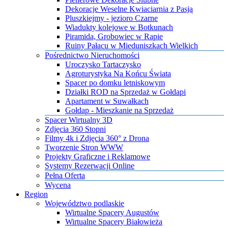
Dekoracje Weselne Kwiaciarnia z Pasją
Pluszkiejmy - jezioro Czarne
Wiadukty kolejowe w Botkunach
Piramida, Grobowiec w Rapie
Ruiny Pałacu w Mieduniszkach Wielkich
Pośrednictwo Nieruchomości
Uroczysko Tartaczysko
Agroturystyka Na Końcu Świata
Spacer po domku letniskowym
Działki ROD na Sprzedaż w Gołdapi
Apartament w Suwałkach
Gołdap - Mieszkanie na Sprzedaż
​Spacer Wirtualny 3D
​Zdjęcia 360 Stopni
​Filmy 4k i Zdjęcia 360° z Drona
​Tworzenie Stron WWW
​Projekty Graficzne i Reklamowe
​Systemy Rezerwacji Online
Pełna Oferta
Wycena
Region
Województwo podlaskie
Wirtualne Spacery Augustów
Wirtualne Spacery Białowieża