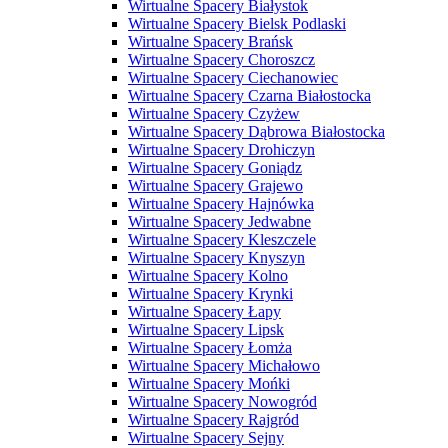
Wirtualne Spacery Białystok
Wirtualne Spacery Bielsk Podlaski
Wirtualne Spacery Brańsk
Wirtualne Spacery Choroszcz
Wirtualne Spacery Ciechanowiec
Wirtualne Spacery Czarna Białostocka
Wirtualne Spacery Czyżew
Wirtualne Spacery Dąbrowa Białostocka
Wirtualne Spacery Drohiczyn
Wirtualne Spacery Goniądz
Wirtualne Spacery Grajewo
Wirtualne Spacery Hajnówka
Wirtualne Spacery Jedwabne
Wirtualne Spacery Kleszczele
Wirtualne Spacery Knyszyn
Wirtualne Spacery Kolno
Wirtualne Spacery Krynki
Wirtualne Spacery Łapy
Wirtualne Spacery Lipsk
Wirtualne Spacery Łomża
Wirtualne Spacery Michałowo
Wirtualne Spacery Mońki
Wirtualne Spacery Nowogród
Wirtualne Spacery Rajgród
Wirtualne Spacery Sejny