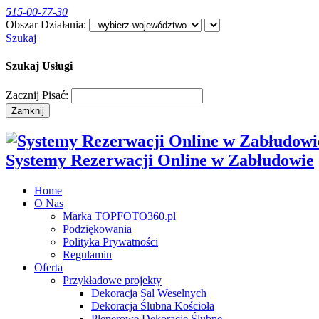
515-00-77-30
Obszar Działania:
Szukaj
Szukaj Usługi
Zacznij Pisać:
Zamknij
​Systemy Rezerwacji Online w Zabłudowie
Home
O Nas
Marka TOPFOTO360.pl
Podziękowania
Polityka Prywatności
Regulamin
Oferta
Przykładowe projekty
Dekoracja Sal Weselnych
Dekoracja Ślubna Kościoła
Plenerowe Dekoracje Ślubne