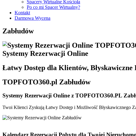
Spacery Wirtualne Kościoła
Wirtualne Spacery Pieniężno
Po co mi Spacer Wirtualny?
Wirtualne Spacery Pisz
Kontakt
Wirtualne Spacery Reszel
Darmowa Wycena
Wirtualne Spacery Ruciane-Nida
Wirtualne Spacery Ryn
Zabłudów
Wirtualne Spacery Sępopol
Wirtualne Spacery Susz
Wirtualne Spacery Szczytno
Wirtualne Spacery Tolkmicko
​Systemy Rezerwacji Online
Wirtualne Spacery Węgorzewo
Wirtualne Spacery Wielbark
Wirtualne Spacery Zalewo
Łatwy Dostęp dla Klientów, Błyskawiczne 
TOP
FOTO360
.pl Zabłudów
​Systemy Rezerwacji Online
z TOPFOTO360.PL Zab
Twoi Klienci Zyskują Łatwy Dostęp i Możliwość Błyskawicznego 
Kalendarz Rezerwacji Pobytu dla Twojej Nieruchom