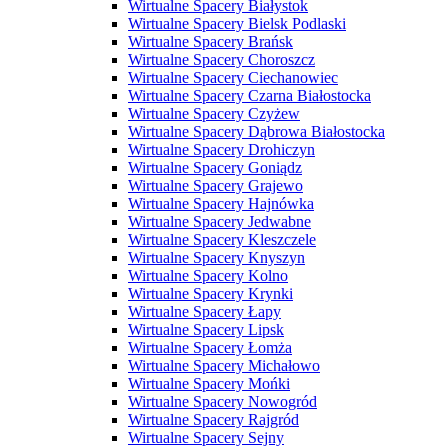
Wirtualne Spacery Białystok
Wirtualne Spacery Bielsk Podlaski
Wirtualne Spacery Brańsk
Wirtualne Spacery Choroszcz
Wirtualne Spacery Ciechanowiec
Wirtualne Spacery Czarna Białostocka
Wirtualne Spacery Czyżew
Wirtualne Spacery Dąbrowa Białostocka
Wirtualne Spacery Drohiczyn
Wirtualne Spacery Goniądz
Wirtualne Spacery Grajewo
Wirtualne Spacery Hajnówka
Wirtualne Spacery Jedwabne
Wirtualne Spacery Kleszczele
Wirtualne Spacery Knyszyn
Wirtualne Spacery Kolno
Wirtualne Spacery Krynki
Wirtualne Spacery Łapy
Wirtualne Spacery Lipsk
Wirtualne Spacery Łomża
Wirtualne Spacery Michałowo
Wirtualne Spacery Mońki
Wirtualne Spacery Nowogród
Wirtualne Spacery Rajgród
Wirtualne Spacery Sejny