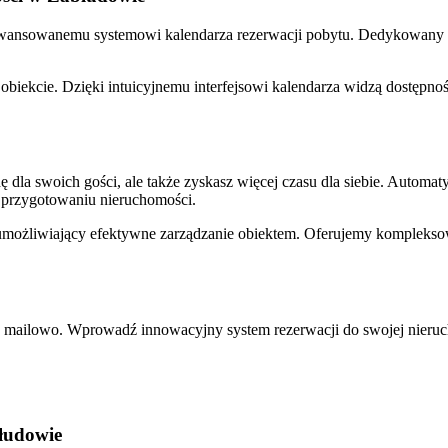
awansowanemu systemowi kalendarza rezerwacji pobytu. Dedykowany 
ekcie. Dzięki intuicyjnemu interfejsowi kalendarza widzą dostępność
 dla swoich gości, ale także zyskasz więcej czasu dla siebie. Automat
 przygotowaniu nieruchomości.
 umożliwiający efektywne zarządzanie obiektem. Oferujemy kompleksow
e lub mailowo. Wprowadź innowacyjny system rezerwacji do swojej nier
łudowie