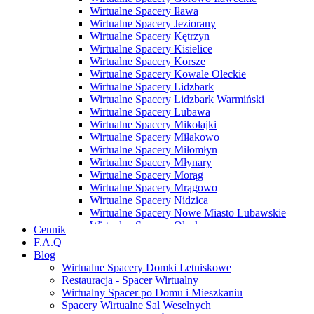
Wirtualne Spacery Iława
Wirtualne Spacery Jeziorany
Wirtualne Spacery Kętrzyn
Wirtualne Spacery Kisielice
Wirtualne Spacery Korsze
Wirtualne Spacery Kowale Oleckie
Wirtualne Spacery Lidzbark
Wirtualne Spacery Lidzbark Warmiński
Wirtualne Spacery Lubawa
Wirtualne Spacery Mikołajki
Wirtualne Spacery Miłakowo
Wirtualne Spacery Miłomłyn
Wirtualne Spacery Młynary
Wirtualne Spacery Morąg
Wirtualne Spacery Mrągowo
Wirtualne Spacery Nidzica
Wirtualne Spacery Nowe Miasto Lubawskie
Wirtualne Spacery Olecko
Cennik
Wirtualne Spacery Olsztyn
F.A.Q
Wirtualne Spacery Olsztynek
Blog
Wirtualne Spacery Orneta
Wirtualne Spacery Domki Letniskowe
Wirtualne Spacery Orzysz
Restauracja - Spacer Wirtualny
Wirtualne Spacery Ostróda
Wirtualny Spacer po Domu i Mieszkaniu
Wirtualne Spacery Pasłęk
Spacery Wirtualne Sal Weselnych
Wirtualne Spacery Pasym