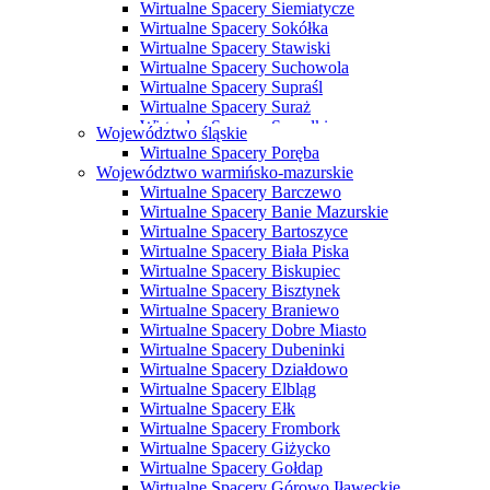
Wirtualne Spacery Siemiatycze
Wirtualne Spacery Sokółka
Wirtualne Spacery Stawiski
Wirtualne Spacery Suchowola
Wirtualne Spacery Supraśl
Wirtualne Spacery Suraż
Wirtualne Spacery Suwałki
Województwo śląskie
Wirtualne Spacery Szczuczyn
Wirtualne Spacery Poręba
Wirtualne Spacery Szepietowo
Województwo warmińsko-mazurskie
Wirtualne Spacery Tykocin
Wirtualne Spacery Barczewo
Wirtualne Spacery Wasilków
Wirtualne Spacery Banie Mazurskie
Wirtualne Spacery Wysokie Mazowieckie
Wirtualne Spacery Bartoszyce
Wirtualne Spacery Zabłudów
Wirtualne Spacery Biała Piska
Wirtualne Spacery Zambrów
Wirtualne Spacery Biskupiec
Wirtualne Spacery Bisztynek
Wirtualne Spacery Braniewo
Wirtualne Spacery Dobre Miasto
Wirtualne Spacery Dubeninki
Wirtualne Spacery Działdowo
Wirtualne Spacery Elbląg
Wirtualne Spacery Ełk
Wirtualne Spacery Frombork
Wirtualne Spacery Giżycko
Wirtualne Spacery Gołdap
Wirtualne Spacery Górowo Iławeckie