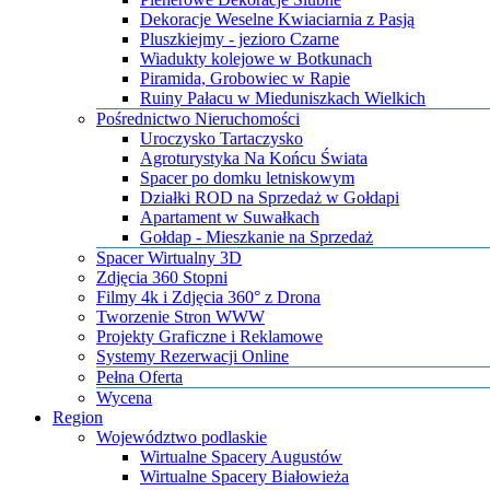
Dekoracje Weselne Kwiaciarnia z Pasją
Pluszkiejmy - jezioro Czarne
Wiadukty kolejowe w Botkunach
Piramida, Grobowiec w Rapie
Ruiny Pałacu w Mieduniszkach Wielkich
Pośrednictwo Nieruchomości
Uroczysko Tartaczysko
Agroturystyka Na Końcu Świata
Spacer po domku letniskowym
Działki ROD na Sprzedaż w Gołdapi
Apartament w Suwałkach
Gołdap - Mieszkanie na Sprzedaż
​Spacer Wirtualny 3D
​Zdjęcia 360 Stopni
​Filmy 4k i Zdjęcia 360° z Drona
​Tworzenie Stron WWW
​Projekty Graficzne i Reklamowe
​Systemy Rezerwacji Online
Pełna Oferta
Wycena
Region
Województwo podlaskie
Wirtualne Spacery Augustów
Wirtualne Spacery Białowieża