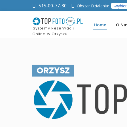
515-00-77-30
Obszar Działania:
Home
O Na
​Systemy Rezerwacji
Online w Orzyszu
ORZYSZ