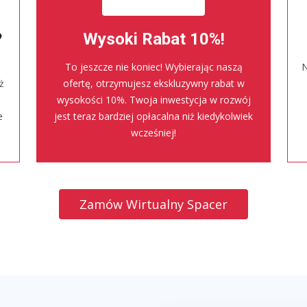
?
Wysoki Rabat 10%!
To jeszcze nie koniec! Wybierając naszą
N
ż
ofertę, otrzymujesz ekskluzywny rabat w
wysokości 10%. Twoja inwestycja w rozwój
e
jest teraz bardziej opłacalna niż kiedykolwiek
wcześniej!
Zamów Wirtualny Spacer