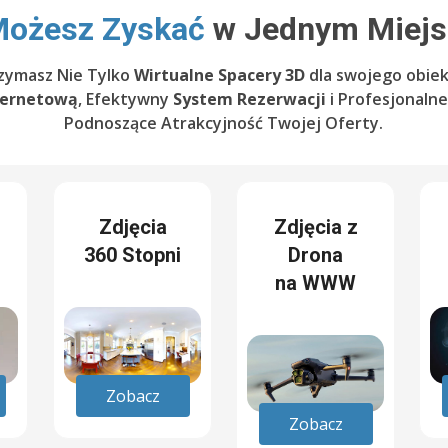
ożesz Zyskać
w Jednym Miejs
zymasz Nie Tylko
Wirtualne Spacery 3D
dla swojego obiek
ternetową
, Efektywny
System Rezerwacji
i Profesjonaln
Podnoszące Atrakcyjność Twojej Oferty.
Zdjęcia
Zdjęcia z
360 Stopni
Drona
na WWW
Zobacz
Zobacz