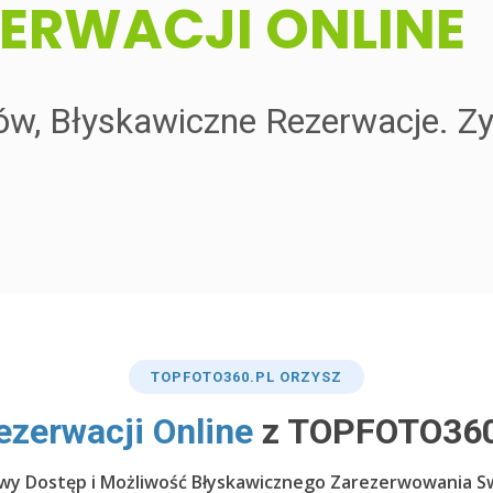
ZERWACJI ONLINE
tów, Błyskawiczne Rezerwacje. Z
TOP
FOTO360
.PL ORZYSZ
ezerwacji Online
z TOPFOTO360
atwy Dostęp i Możliwość Błyskawicznego Zarezerwowania S