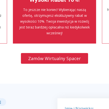
To jeszcze nie koniec! Wybierając naszą
N
ż
ofertę, otrzymujesz ekskluzywny rabat w
wysokości 10%. Twoja inwestycja w rozwój
e
jest teraz bardziej opłacalna niż kiedykolwiek
wcześniej!
Zamów Wirtualny Spacer
Ę
Imię i Nazwisko: