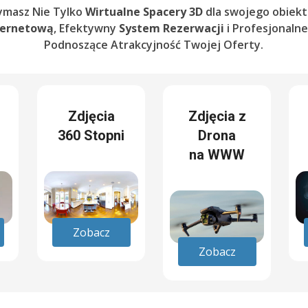
ymasz Nie Tylko
Wirtualne Spacery 3D
dla swojego obiekt
ternetową
, Efektywny
System Rezerwacji
i Profesjonaln
Podnoszące Atrakcyjność Twojej Oferty.
Zdjęcia
Zdjęcia z
360 Stopni
Drona
na WWW
Zobacz
Zobacz