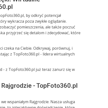
60.pl
opFoto360.pl, by odkryć potencjał
tóry wykracza poza zwykłe oglądanie.
 zobaczyć pomieszczenia, ale także poczuć
iska przyjrzeć się detalom i zdecydować, które
 czeka na Ciebie. Odkrywaj, porównuj, i
tając z TopFoto360.pl - lidera wirtualnych
d - z TopFoto360.pl już teraz zanurz się w
Rajgrodzie - TopFoto360.pl
e we wspaniałym Rajgrodzie. Nasza usługa
nie, to interaktywne doświadczenie, które