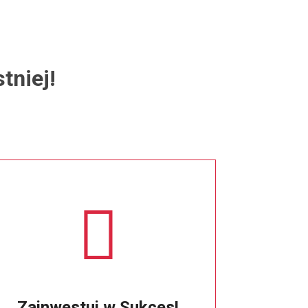
tniej!
Zainwestuj w Sukces!