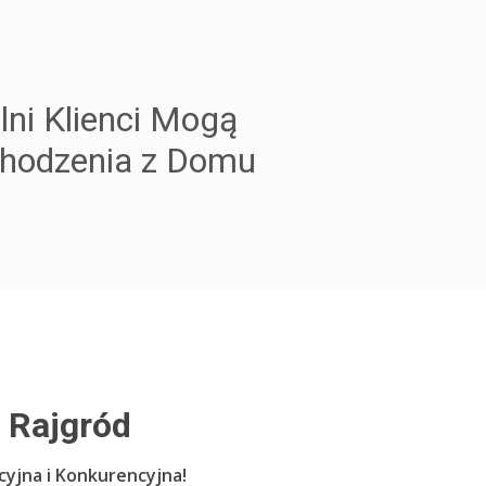
lni Klienci Mogą
chodzenia z Domu
 Rajgród
cyjna i Konkurencyjna!