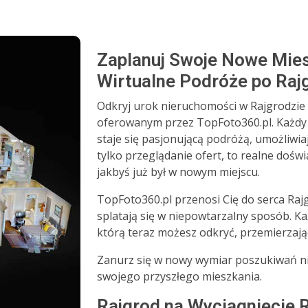
Zaplanuj Swoje Nowe Mies
Wirtualne Podróże po Raj
Odkryj urok nieruchomości w Rajgrodzie
oferowanym przez TopFoto360.pl. Każdy
staje się pasjonującą podróżą, umożliwiaj
tylko przeglądanie ofert, to realne doświ
jakbyś już był w nowym miejscu.
TopFoto360.pl przenosi Cię do serca Raj
splatają się w niepowtarzalny sposób. K
którą teraz możesz odkryć, przemierzając
Zanurz się w nowy wymiar poszukiwań ni
swojego przyszłego mieszkania.
Rajgrod na Wyciągnięcie R