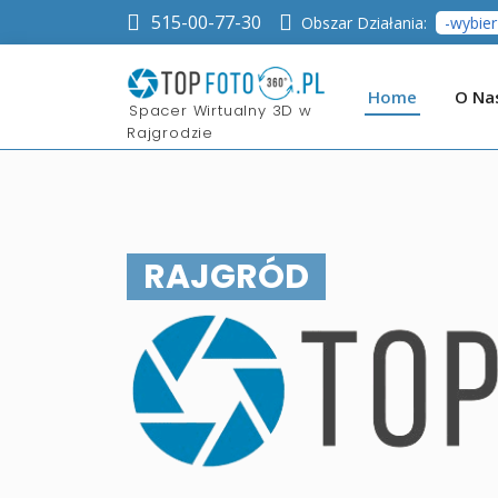
515-00-77-30
Obszar Działania:
Home
O Na
​Spacer Wirtualny 3D w
Rajgrodzie
RAJGRÓD