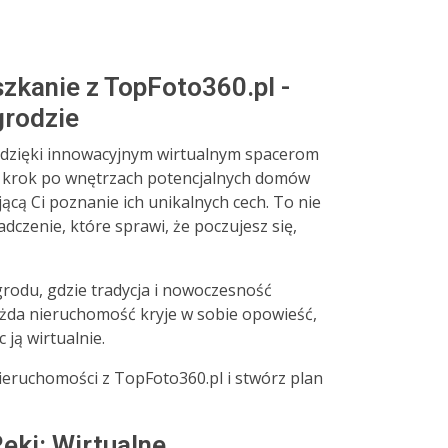
zkanie z TopFoto360.pl -
grodzie
 dzięki innowacyjnym wirtualnym spacerom
 krok po wnętrzach potencjalnych domów
ącą Ci poznanie ich unikalnych cech. To nie
adczenie, które sprawi, że poczujesz się,
grodu, gdzie tradycja i nowoczesność
ażda nieruchomość kryje w sobie opowieść,
 ją wirtualnie.
eruchomości z TopFoto360.pl i stwórz plan
ęki: Wirtualne