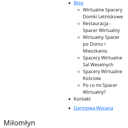
Blog
Spacery Lipsk
Wirtualne
Wirtualne Spacery
Wirtualne
Spacery
Domki Letniskowe
Spacery Łomża
Działdowo
Restauracja -
Wirtualne
Wirtualne
Spacer Wirtualny
Spacery
Spacery Elbląg
Wirtualny Spacer
Michałowo
Wirtualne
po Domu i
Wirtualne
Spacery Ełk
Mieszkaniu
Spacery Mońki
Wirtualne
Spacery Wirtualne
Wirtualne
Spacery
Sal Weselnych
Spacery
Frombork
Spacery Wirtualne
Nowogród
Wirtualne
Kościoła
Wirtualne
Spacery
Po co mi Spacer
Spacery
Giżycko
Wirtualny?
Rajgród
Wirtualne
Kontakt
Wirtualne
Spacery
Spacery Sejny
Gołdap
Darmowa Wycena
Wirtualne
Wirtualne
Spacery
Spacery
Miłomłyn
Siemiatycze
Górowo