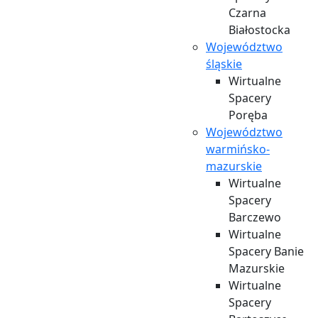
Czarna
Białostocka
Województwo
Wirtualne
śląskie
Spacery
Czyżew
Wirtualne
Wirtualne
Spacery
Spacery
Poręba
Województwo
Dąbrowa
warmińsko-
Białostocka
mazurskie
Wirtualne
Spacery
Wirtualne
Drohiczyn
Spacery
Wirtualne
Barczewo
Spacery
Wirtualne
Goniądz
Spacery Banie
Wirtualne
Mazurskie
Spacery
Wirtualne
Grajewo
Spacery