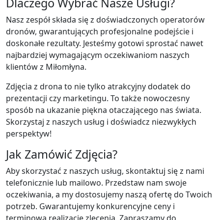
Dlaczego Wybrać Nasze Usługi?
Spacery
Miłomłyn
Zambrów
Wirtualne
Nasz zespół składa się z doświadczonych operatorów
Spacery
dronów, gwarantujących profesjonalne podejście i
Młynary
doskonałe rezultaty. Jesteśmy gotowi sprostać nawet
Wirtualne
najbardziej wymagającym oczekiwaniom naszych
Spacery
klientów z Miłomłyna.
Morąg
Zdjęcia z drona to nie tylko atrakcyjny dodatek do
Wirtualne
prezentacji czy marketingu. To także nowoczesny
Spacery
sposób na ukazanie piękna otaczającego nas świata.
Mrągowo
Skorzystaj z naszych usług i doświadcz niezwykłych
Wirtualne
perspektyw!
Spacery
Nidzica
Jak Zamówić Zdjęcia?
Wirtualne
Spacery Nowe
Aby skorzystać z naszych usług, skontaktuj się z nami
Miasto
telefonicznie lub mailowo. Przedstaw nam swoje
Lubawskie
oczekiwania, a my dostosujemy naszą ofertę do Twoich
Wirtualne
potrzeb. Gwarantujemy konkurencyjne ceny i
Spacery
terminową realizację zlecenia. Zapraszamy do