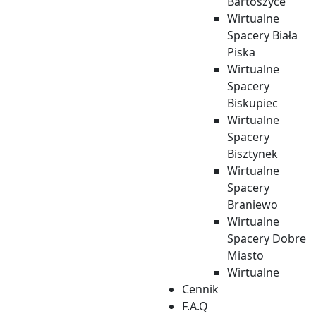
Wirtualne
Bartoszyce
Spacery
Wirtualne
Hajnówka
Spacery Biała
Wirtualne
Piska
Spacery
Wirtualne
Jedwabne
Spacery
Wirtualne
Biskupiec
Spacery
Wirtualne
Kleszczele
Spacery
Wirtualne
Bisztynek
Spacery
Wirtualne
Knyszyn
Spacery
Wirtualne
Braniewo
Spacery Kolno
Wirtualne
Wirtualne
Spacery Dobre
Spacery Krynki
Miasto
Wirtualne
Wirtualne
Cennik
Spacery Łapy
Spacery
F.A.Q
Wirtualne
Dubeninki