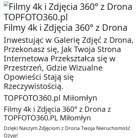
Wirtualne
Iławeckie
Spacery
Wirtualne
Sokółka
Spacery Iława
​Filmy 4k i Zdjęcia 360° z Drona
Wirtualne
Wirtualne
Spacery
Spacery
Inwestując w Galerię Zdjęć z Drona,
Stawiski
Jeziorany
Przekonasz się, Jak Twoja Strona
Wirtualne
Wirtualne
Internetowa Przekształca się w
Spacery
Spacery
Suchowola
Kętrzyn
Przestrzeń, Gdzie Wizualne
Wirtualne
Wirtualne
Opowieści Stają się
Spacery
Spacery
Rzeczywistością.
Supraśl
Kisielice
Wirtualne
Wirtualne
TOP
FOTO360
.pl Miłomłyn
Spacery Suraż
Spacery
​Filmy 4k i Zdjęcia 360° z Drona
z
Wirtualne
Korsze
TOPFOTO360.PL Miłomłyn
Spacery
Wirtualne
Suwałki
Spacery
Dzięki Naszym Zdjęciom z Drona Twoja Nieruchomość
Wirtualne
Kowale
Ożyje!