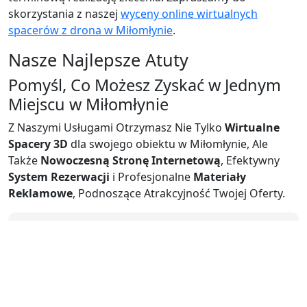
Olecko
skorzystania z naszej
wyceny online wirtualnych
Wirtualne
spacerów z drona w Miłomłynie
.
Spacery
Nasze Najlepsze Atuty
Olsztyn
Wirtualne
Pomyśl, Co
Możesz Zyskać
w Jednym
Spacery
Miejscu w Miłomłynie
Olsztynek
Z Naszymi Usługami Otrzymasz Nie Tylko
Wirtualne
Wirtualne
Spacery 3D
dla swojego obiektu w Miłomłynie, Ale
Spacery
Także
Nowoczesną Stronę Internetową
Orneta
, Efektywny
System Rezerwacji
i Profesjonalne
Materiały
Wirtualne
Reklamowe
, Podnoszące Atrakcyjność Twojej Oferty.
Spacery
Orzysz
Wirtualne
Strona
Spacery
Internetowa
Ostróda
Wirtualne
Spacery Pasłęk
Zobacz