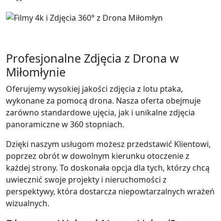
Spacery
Oleckie
Szczuczyn
Wirtualne
Wirtualne
Spacery
Spacery
Lidzbark
Szepietowo
Wirtualne
Profesjonalne Zdjęcia z Drona w
Wirtualne
Spacery
Miłomłynie
Spacery
Lidzbark
Tykocin
Warmiński
Oferujemy wysokiej jakości zdjęcia z lotu ptaka,
Wirtualne
Wirtualne
wykonane za pomocą drona. Nasza oferta obejmuje
Spacery
Spacery
zarówno standardowe ujęcia, jak i unikalne zdjęcia
Wasilków
Lubawa
panoramiczne w 360 stopniach.
Wirtualne
Wirtualne
Spacery
Spacery
Dzięki naszym usługom możesz przedstawić Klientowi,
Wysokie
Mikołajki
poprzez obrót w dowolnym kierunku otoczenie z
Mazowieckie
Wirtualne
każdej strony. To doskonała opcja dla tych, którzy chcą
Wirtualne
Spacery
uwiecznić swoje projekty i nieruchomości z
Spacery
Miłakowo
perspektywy, która dostarcza niepowtarzalnych wrażeń
Zabłudów
Wirtualne
wizualnych.
Wirtualne
Spacery