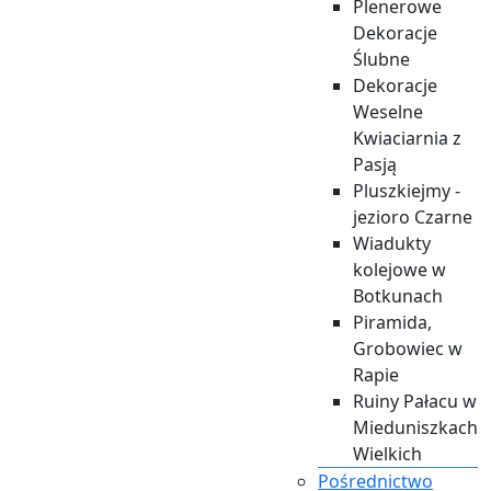
Plenerowe
Dekoracje
Ślubne
Dekoracje
Weselne
Kwiaciarnia z
Pasją
Pluszkiejmy -
jezioro Czarne
Wiadukty
kolejowe w
Botkunach
Piramida,
Grobowiec w
Rapie
Ruiny Pałacu w
Mieduniszkach
Wielkich
Pośrednictwo