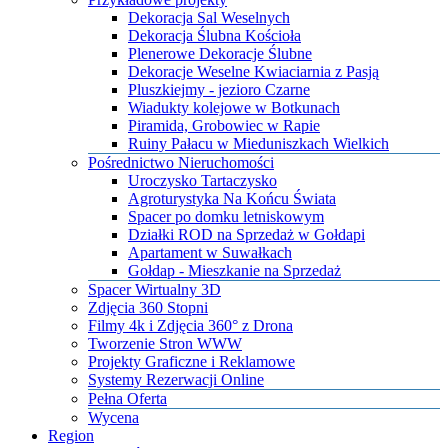
Dekoracja Sal Weselnych
Dekoracja Ślubna Kościoła
Plenerowe Dekoracje Ślubne
Dekoracje Weselne Kwiaciarnia z Pasją
Pluszkiejmy - jezioro Czarne
Wiadukty kolejowe w Botkunach
Piramida, Grobowiec w Rapie
Ruiny Pałacu w Mieduniszkach Wielkich
Pośrednictwo Nieruchomości
Uroczysko Tartaczysko
Agroturystyka Na Końcu Świata
Spacer po domku letniskowym
Działki ROD na Sprzedaż w Gołdapi
Apartament w Suwałkach
Gołdap - Mieszkanie na Sprzedaż
​Spacer Wirtualny 3D
​Zdjęcia 360 Stopni
​Filmy 4k i Zdjęcia 360° z Drona
​Tworzenie Stron WWW
​Projekty Graficzne i Reklamowe
​Systemy Rezerwacji Online
Pełna Oferta
Wycena
Region