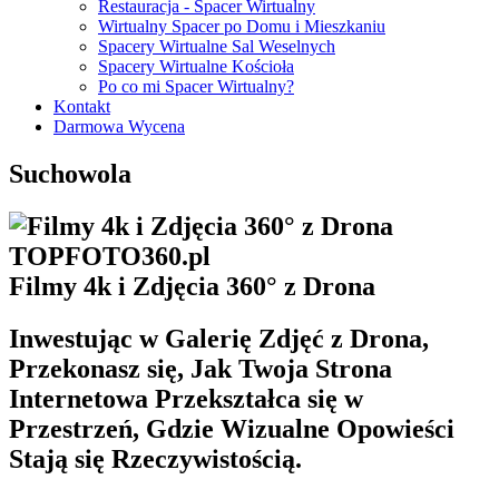
Restauracja - Spacer Wirtualny
Wirtualne Spacery Ostróda
Wirtualny Spacer po Domu i Mieszkaniu
Wirtualne Spacery Pasłęk
Spacery Wirtualne Sal Weselnych
Wirtualne Spacery Pasym
Spacery Wirtualne Kościoła
Wirtualne Spacery Pieniężno
Po co mi Spacer Wirtualny?
Wirtualne Spacery Pisz
Kontakt
Wirtualne Spacery Reszel
Darmowa Wycena
Wirtualne Spacery Ruciane-Nida
Wirtualne Spacery Ryn
Suchowola
Wirtualne Spacery Sępopol
Wirtualne Spacery Susz
Wirtualne Spacery Szczytno
Wirtualne Spacery Tolkmicko
Wirtualne Spacery Węgorzewo
Wirtualne Spacery Wielbark
​Filmy 4k i Zdjęcia 360° z Drona
Wirtualne Spacery Zalewo
Inwestując w Galerię Zdjęć z Drona,
Przekonasz się, Jak Twoja Strona
Internetowa Przekształca się w
Przestrzeń, Gdzie Wizualne Opowieści
Stają się Rzeczywistością.