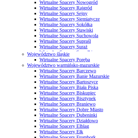
Wirtualne Spacery Nowogród
Wirtualne Spacery Rajgród
Wirtualne Spacery Sejny
Wirtualne Spacery Siemiatycze
Wirtualne Spacery Sokółka
Wirtualne Spacery Stawiski
Wirtualne Spacery Suchowola
Wirtualne Spacery Supraśl
Wirtualne Spacery Suraż
Wirtualne Spacery Suwałki
Województwo śląskie
Wirtualne Spacery Szczuczyn
Wirtualne Spacery Poręba
Wirtualne Spacery Szepietowo
Województwo warmińsko-mazurskie
Wirtualne Spacery Tykocin
Wirtualne Spacery Barczewo
Wirtualne Spacery Wasilków
Wirtualne Spacery Banie Mazurskie
Wirtualne Spacery Wysokie Mazowieckie
Wirtualne Spacery Bartoszyce
Wirtualne Spacery Zabłudów
Wirtualne Spacery Biała Piska
Wirtualne Spacery Zambrów
Wirtualne Spacery Biskupiec
Wirtualne Spacery Bisztynek
Wirtualne Spacery Braniewo
Wirtualne Spacery Dobre Miasto
Wirtualne Spacery Dubeninki
Wirtualne Spacery Działdowo
Wirtualne Spacery Elbląg
Wirtualne Spacery Ełk
Wirtualne Spacery Frombork