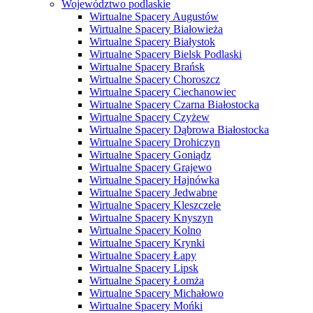
Województwo podlaskie
Wirtualne Spacery Augustów
Wirtualne Spacery Białowieża
Wirtualne Spacery Białystok
Wirtualne Spacery Bielsk Podlaski
Wirtualne Spacery Brańsk
Wirtualne Spacery Choroszcz
Wirtualne Spacery Ciechanowiec
Wirtualne Spacery Czarna Białostocka
Wirtualne Spacery Czyżew
Wirtualne Spacery Dąbrowa Białostocka
Wirtualne Spacery Drohiczyn
Wirtualne Spacery Goniądz
Wirtualne Spacery Grajewo
Wirtualne Spacery Hajnówka
Wirtualne Spacery Jedwabne
Wirtualne Spacery Kleszczele
Wirtualne Spacery Knyszyn
Wirtualne Spacery Kolno
Wirtualne Spacery Krynki
Wirtualne Spacery Łapy
Wirtualne Spacery Lipsk
Wirtualne Spacery Łomża
Wirtualne Spacery Michałowo
Wirtualne Spacery Mońki