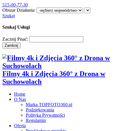
515-00-77-30
Obszar Działania:
Szukaj
Szukaj Usługi
Zacznij Pisać:
Zamknij
​Filmy 4k i Zdjęcia 360° z Drona w
Suchowolach
Home
O Nas
Marka TOPFOTO360.pl
Podziękowania
Polityka Prywatności
Regulamin
Oferta
Przykładowe projekty