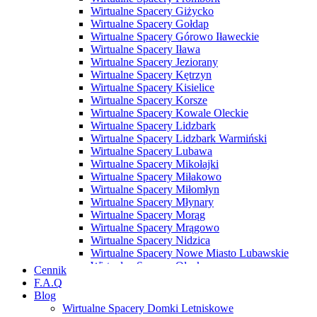
Wirtualne Spacery Giżycko
Wirtualne Spacery Gołdap
Wirtualne Spacery Górowo Iławeckie
Wirtualne Spacery Iława
Wirtualne Spacery Jeziorany
Wirtualne Spacery Kętrzyn
Wirtualne Spacery Kisielice
Wirtualne Spacery Korsze
Wirtualne Spacery Kowale Oleckie
Wirtualne Spacery Lidzbark
Wirtualne Spacery Lidzbark Warmiński
Wirtualne Spacery Lubawa
Wirtualne Spacery Mikołajki
Wirtualne Spacery Miłakowo
Wirtualne Spacery Miłomłyn
Wirtualne Spacery Młynary
Wirtualne Spacery Morąg
Wirtualne Spacery Mrągowo
Wirtualne Spacery Nidzica
Wirtualne Spacery Nowe Miasto Lubawskie
Wirtualne Spacery Olecko
Cennik
Wirtualne Spacery Olsztyn
F.A.Q
Wirtualne Spacery Olsztynek
Blog
Wirtualne Spacery Orneta
Wirtualne Spacery Domki Letniskowe
Wirtualne Spacery Orzysz