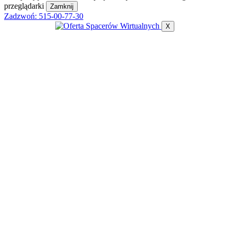
przeglądarki
Zamknij
Zadzwoń:
515-00-77-30
X